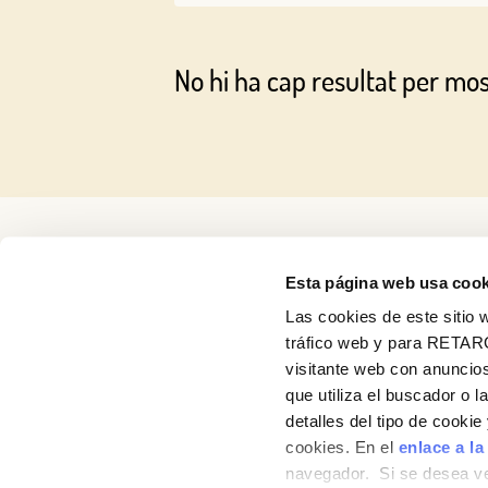
No hi ha cap resultat per mo
Esta página web usa cook
Las cookies de este sitio w
tráfico web y para RETAR
visitante web con anuncios
Receptes
que utiliza el buscador o l
detalles del tipo de cooki
Productes
cookies. En el
enlace a la
navegador. Si se desea ve
Blog