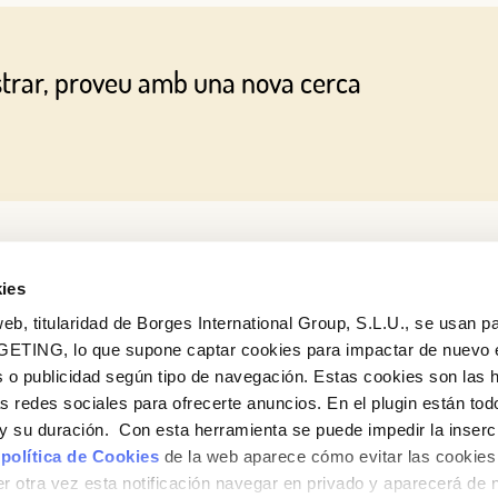
O AMB LA TEVA ADREÇA DE CORREU ELECTRÒNIC
strar, proveu amb una nova cerca
Correu electrònic
Inicia sessió
Encara no estàs inscrit al Club Borges?
Registra't aquí.
ies
eb, titularidad de Borges International Group, S.L.U., se usan pa
GETING, lo que supone captar cookies para impactar de nuevo 
 o publicidad según tipo de navegación. Estas cookies son las 
Vols conèixer totes les nostres novetats?
as redes sociales para ofrecerte anuncios. En el plugin están tod
Subscriu-te a la newsletter de Borges
e y su duración. Con esta herramienta se puede impedir la inserc
 política de Cookies
de la web aparece cómo evitar las cookies 
Newsletter
r otra vez esta notificación navegar en privado y aparecerá de 