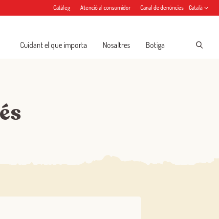
Catàleg
Atenció al consumidor
Canal de denúncies
Català
Cuidant el que importa
Nosaltres
Botiga
més