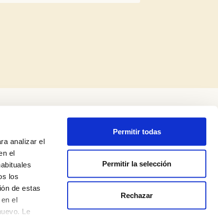
Permitir todas
ra analizar el
en el
Permitir la selección
habituales
os los
ión de estas
Rechazar
Política de privadesa
en el
nuevo. Le
Avís legal