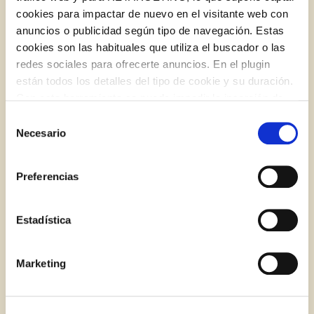
cookies para impactar de nuevo en el visitante web con
anuncios o publicidad según tipo de navegación. Estas
BLOG
cookies son las habituales que utiliza el buscador o las
redes sociales para ofrecerte anuncios. En el plugin
están todos los detalles del tipo de cookie y su duración.
Iniciar sessió amb Google
Con esta herramienta se puede impedir la inserción de
Inicia sessió amb Facebook
estas cookies. En el
enlace a la política de Cookies
de
Selección
la web aparece cómo evitar las cookies en el navegador.
Necesario
de
Si se desea ver otra vez esta notificación navegar en
O AMB LA TEVA ADREÇA DE CORREU
consentimiento
privado y aparecerá de nuevo. Le informamos que aún
ELECTRÒNIC
Preferencias
no habiendo aceptado las cookies de analytics, Google
permite conocer algunos hábitos de navegación que no le
Correu electrònic
identifican de ninguna forma.
Estadística
El menú saludable per a Setmana Santa
Marketing
Inicia sessió
Encara no estàs inscrit al Club Borges?
Registra't aquí.