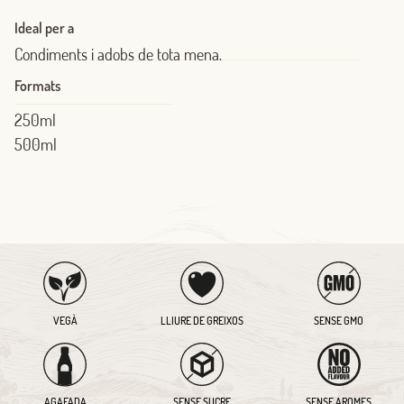
Ideal per a
Condiments i adobs de tota mena.
Formats
250ml
500ml
VEGÀ
LLIURE DE GREIXOS
SENSE GMO
AGAFADA
SENSE SUCRE
SENSE AROMES