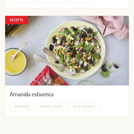
RECEPTA
Amanida estiuenca
AMANIDES
DINAR I SOPAR
VEGETARIANES