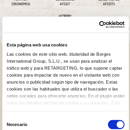
ERGONÒMICA
AFEGIT
AFEGITS
Esta página web usa cookies
Las cookies de este sitio web, titularidad de Borges
PRODUCTES RELACIONATS
International Group, S.L.U., se usan para analizar el
tráfico web y para RETARGETING, lo que supone captar
cookies para impactar de nuevo en el visitante web con
anuncios o publicidad según tipo de navegación. Estas
cookies son las habituales que utiliza el buscador o las
redes sociales para ofrecerte anuncios. En el plugin están
todos los detalles del tipo de cookie y su duración. Con
Iniciar sessió amb Google
esta herramienta se puede impedir la inserción de estas
Inicia sessió amb Facebook
cookies. En el
enlace a la política de Cookies
de la web
Selección
aparece cómo evitar las cookies en el navegador. Si se
Necesario
de