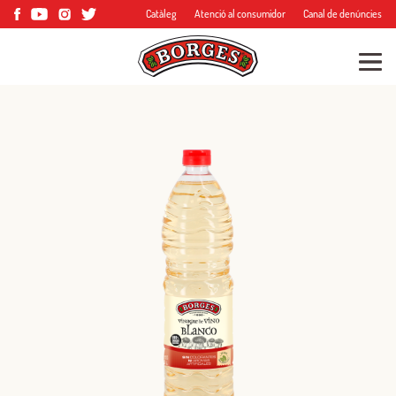
Catàleg
Atenció al consumidor
Canal de denúncies