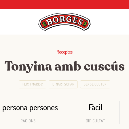
Receptes
Tonyina amb cuscús
PEIX I MARISC
DINAR I SOPAR
SENSE GLUTEN
1 persona persones
Fàcil
RACIONS
DIFICULTAT