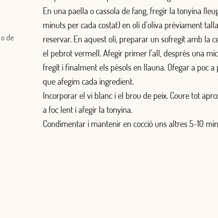
En una paella o cassola de fang, fregir la tonyina lle
minuts per cada costat) en oli d’oliva prèviament talla
 o de
reservar. En aquest oli, preparar un sofregit amb la c
el pebrot vermell. Afegir primer l’all, després una m
fregit i finalment els pèsols en llauna. Ofegar a poc 
que afegim cada ingredient.
Iniciar sessió amb Google
Incorporar el vi blanc i el brou de peix. Coure tot apr
Inicia sessió amb Facebook
a foc lent i afegir la tonyina.
Condimentar i mantenir en cocció uns altres 5-10 mi
O AMB LA TEVA ADREÇA DE CORREU ELECTRÒNIC
Correu electrònic
Inicia sessió