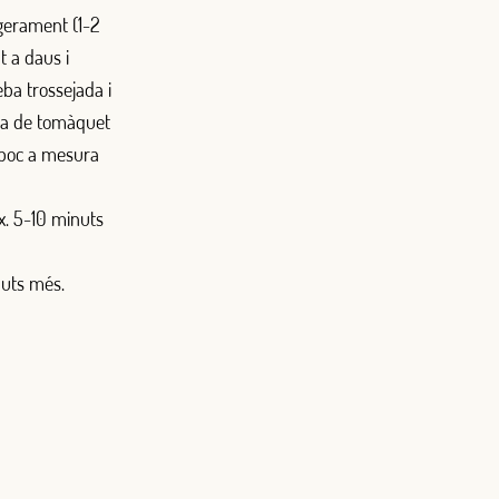
ugerament (1-2
t a daus i
eba trossejada i
ica de tomàquet
a poc a mesura
ox. 5-10 minuts
nuts més.