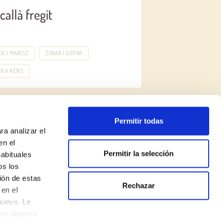
callà fregit
IX I MARISC
DINAR I SOPAR
R A NENS
Permitir todas
ra analizar el
en el
Permitir la selección
habituales
os los
ión de estas
Rechazar
Política de privadesa
en el
nuevo. Le
Avís legal
cer algunos