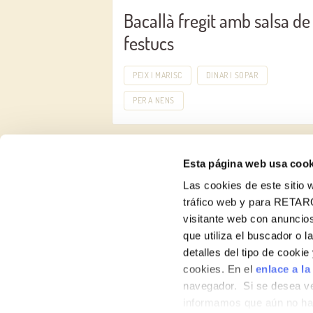
Bacallà fregit amb salsa de
festucs
PEIX I MARISC
DINAR I SOPAR
PER A NENS
Esta página web usa cook
Las cookies de este sitio w
tráfico web y para RETAR
visitante web con anuncios
Receptes
que utiliza el buscador o l
detalles del tipo de cooki
Productes
cookies. En el
enlace a la
navegador. Si se desea ve
Blog
informamos que aún no hab