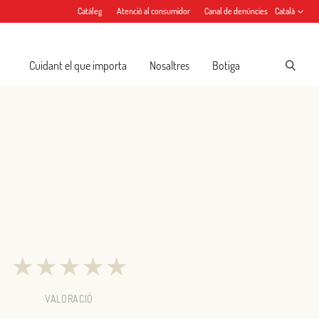
Catàleg
Atenció al consumidor
Canal de denúncies
Català
Cuidant el que importa
Nosaltres
Botiga
★
★
★
★
★
VALORACIÓ