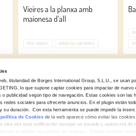
Vieires a la planxa amb
Ba
maionesa d’all
PE
PEIX I MARISC
APERITIUS I ENTRANTS
PE
ies
eb, titularidad de Borges International Group, S.L.U., se usan pa
GETING, lo que supone captar cookies para impactar de nuevo 
 o publicidad según tipo de navegación. Estas cookies son las 
Vols conèixer totes les nostres novetats?
as redes sociales para ofrecerte anuncios. En el plugin están tod
Subscriu-te a la newsletter de Borges
e y su duración. Con esta herramienta se puede impedir la inserc
 política de Cookies
de la web aparece cómo evitar las cookies 
Newsletter
r otra vez esta notificación navegar en privado y aparecerá de 
iendo aceptado las cookies de analytics, Google permite cono