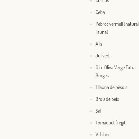
Cuscús
Ceba
Pebrot vermell (natural
llauna)
Alls
Julivert
Oli d'Oliva Verge Extra
Borges
1 llauna de pèsols
Brou de peix
Sal
Tomàquet fregit
Vi blanc