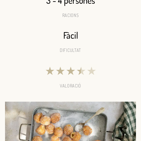
3 - 4 persones
RACIONS
Fàcil
DIFICULTAT
★
★
★
★
★
VALORACIÓ