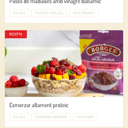
Pastís de maduixes amb vinagre balsàmic
DOLÇOS
POSTRES I DOLÇOS
VEGETARIANES
RECEPTA
Esmorzar altament proteic
DOLÇOS
ESMORZAR I BERENAR
PER A NENS