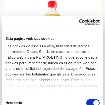
Esta página web usa cookies
Las cookies de este sitio web, titularidad de Borges
International Group, S.L.U., se usan para analizar el
tráfico web y para RETARGETING, lo que supone captar
cookies para impactar de nuevo en el visitante web con
anuncios o publicidad según tipo de navegación. Estas
cookies son las habituales que utiliza el buscador o las
redes sociales para ofrecerte anuncios. En el plugin
están todos los detalles del tipo de cookie y su duración.
Iniciar sessió amb Google
Con esta herramienta se puede impedir la inserción de
Borges Especial Fregits
Inicia sessió amb Facebook
estas cookies. En el
enlace a la política de Cookies
de
Selección
la web aparece cómo evitar las cookies en el navegador.
Necesario
de