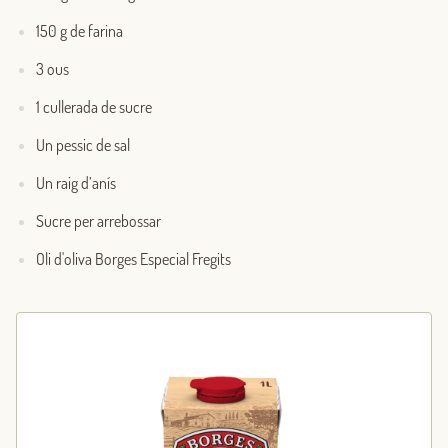
150 g de farina
3 ous
1 cullerada de sucre
Un pessic de sal
Un raig d’anís
Sucre per arrebossar
Oli d'oliva Borges Especial Fregits