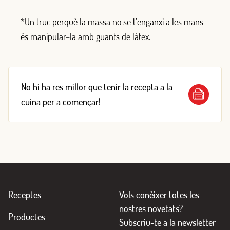
*Un truc p
e
rqu
è
la massa
no se
t’enganxi
a
les
mans
é
s manipular
–
la
amb
guants de l
à
tex
.
No hi ha res millor que tenir la recepta a la
cuina per a començar!
Receptes
Vols conèixer totes les
nostres novetats?
Productes
Subscriu-te a la newsletter