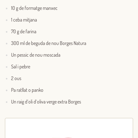
10 g de formatge manxec
1 ceba mitjana
70 g de farina
300 ml de beguda de nou Borges Natura
Un pessic de nou moscada
Sal i pebre
2 ous
Pa ratllat o panko
Un raig d’oli d’oliva verge extra Borges