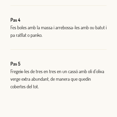
Pas 4
Fes
bol
e
s
amb
la
massa i
ar
reb
ossa-les
amb ou
bat
ut
i
pa ratllat
o panko.
Pas 5
Fre
geix-les
de tres en tres en un ca
ssó
amb
oli
d
’
oliva
verge
extra abundant, de manera que qued
i
n
c
o
bert
e
s
del tot
.