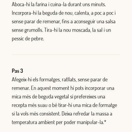
Aboca-hi
la
farina i
c
ui
na
-la
durant uns minuts.
Incorpora
-hi
la
beguda
de
nou
,
calent
a
,
a poc a poc i
sense parar de remenar
,
fins a a
conseguir una salsa
s
e
n
se
grumo
ll
s.
Tira-hi
la
nou
moscada, la sal
i
un
p
ess
ic de
pebre
.
Pas 3
A
fegeix-hi
els formatge
s
,
ra
t
lla
t
s
,
sense parar de
remenar
. E
n aquest
moment
hi pots
incorpora
r
una
mica
més
de
beguda
vegetal si
prefereixes un
a
rece
p
ta
més
su
au
o
bé tirar-hi
una mica
de
formatge
si la
vols
més
consisten
t
. De
ix
a
re
fr
ed
ar
la massa
a
temperatura ambient p
e
r poder manipular
–
la.*