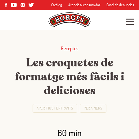
Catàleg
Atenció al consumidor
Canal de denúncies
Receptes
Les croquetes de
formatge més fàcils i
delicioses
APERITIUS I ENTRANTS
PER A NENS
60 min