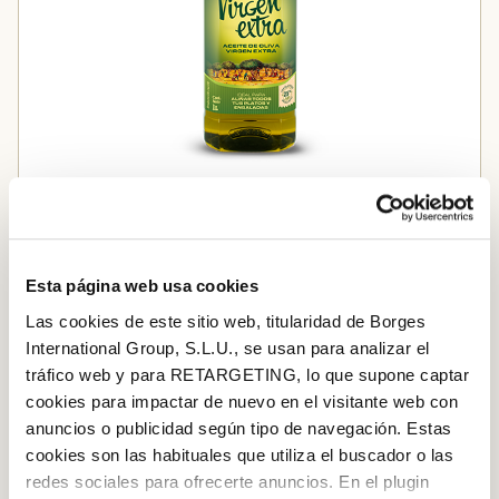
Oli d’oliva verge extra
Afegir a la cistella
Esta página web usa cookies
Las cookies de este sitio web, titularidad de Borges
International Group, S.L.U., se usan para analizar el
PAS A PAS
tráfico web y para RETARGETING, lo que supone captar
cookies para impactar de nuevo en el visitante web con
Pas 1
anuncios o publicidad según tipo de navegación. Estas
Rentem les verdures i les tallem en trossos petits. Les
cookies son las habituales que utiliza el buscador o las
redes sociales para ofrecerte anuncios. En el plugin
escampem en una safata de forn, que abans haurem