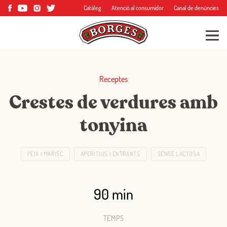
Catàleg
Atenció al consumidor
Canal de denúncies
Receptes
Crestes de verdures amb
tonyina
PEIX I MARISC
APERITIUS I ENTRANTS
SENSE LACTOSA
90 min
TEMPS