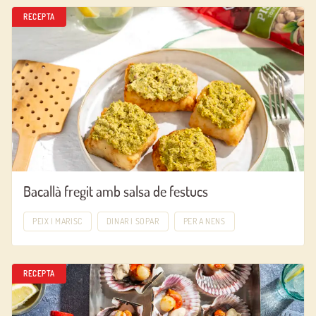
RECEPTA
Bacallà fregit amb salsa de festucs
PEIX I MARISC
DINAR I SOPAR
PER A NENS
RECEPTA