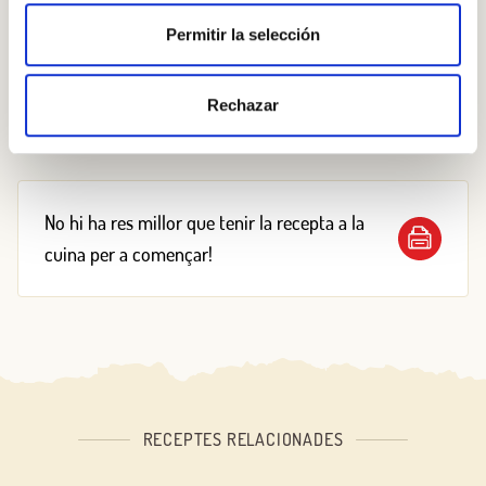
Permitir la selección
Les podem fregir o bé coure-les al forn. En aquest cas,
pinta-les abans amb un ou batut perquè agafin un to
Rechazar
daurat ben bonic.
No hi ha res millor que tenir la recepta a la
cuina per a començar!
RECEPTES RELACIONADES