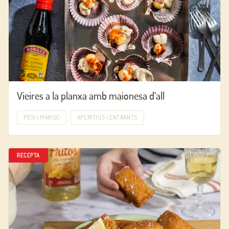
Vieires a la planxa amb maionesa d’all
PEIX I MARISC
APERITIUS I ENTRANTS
RECEPTA