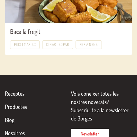
Bacallà fregit
PEIX I MARISC
DINAR I SOPAR
PER A NENS
Receptes
Vols conèixer totes les
nostres novetats?
Productes
Subscriu-te a la newsletter
de Borges
Blog
Nosaltres
Newsletter