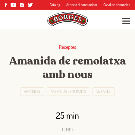
Catàleg
Atenció al consumidor
Canal de denúncies
Receptes
Amanida de remolatxa
amb nous
AMANIDES
APERITIUS I ENTRANTS
VEGANES
25 min
TEMPS