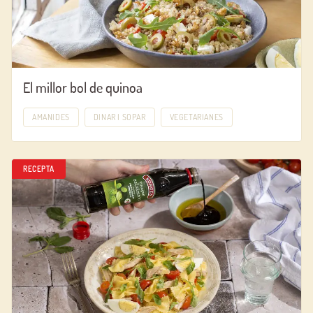
El millor bol de quinoa
AMANIDES
DINAR I SOPAR
VEGETARIANES
RECEPTA