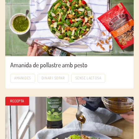
Amanida de pollastre amb pesto
AMANIDES
DINAR I SOPAR
SENSE LACTOSA
RECEPTA