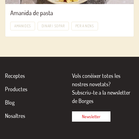
Amanida de pasta
AMANIDES
DINAR I SOPAR
PER A NENS
Receptes
Vols conèixer totes les
nostres novetats?
Productes
Subscriu-te a la newsletter
de Borges
Blog
Nosaltres
Newsletter