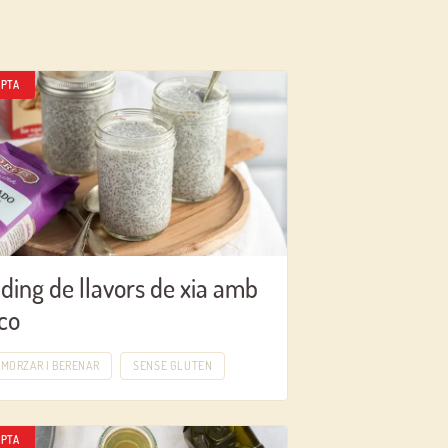
PTA
ding de llavors de xia amb
co
MORZAR I BERENAR
SENSE GLUTEN
PTA