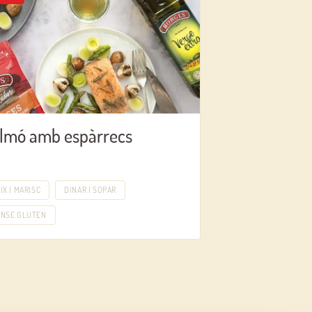
lmó amb espàrrecs
IX I MARISC
DINAR I SOPAR
ENSE GLUTEN