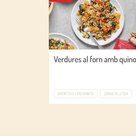
Verdures al forn amb quin
APERITIUS I ENTRANTS
SENSE GLUTEN