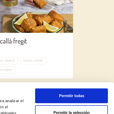
callà fregit
IX I MARISC
DINAR I SOPAR
R A NENS
Permitir todas
ra analizar el
en el
Permitir la selección
habituales