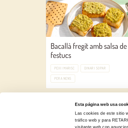
Bacallà fregit amb salsa de
festucs
PEIX I MARISC
DINAR I SOPAR
PER A NENS
Esta página web usa cook
Las cookies de este sitio w
tráfico web y para RETAR
visitante web con anuncios