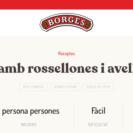
Receptes
amb rossellones i ave
PEIX I MARISC
DINAR I SOPAR
SENSE GLUTEN
1 persona persones
Fàcil
RACIONS
DIFICULTAT