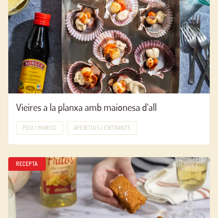
Vieires a la planxa amb maionesa d’all
PEIX I MARISC
APERITIUS I ENTRANTS
RECEPTA