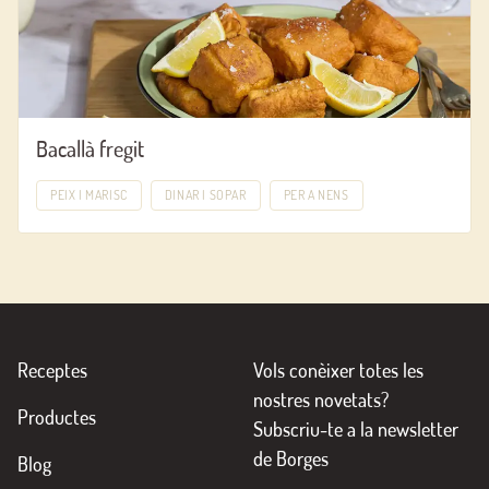
Bacallà fregit
PEIX I MARISC
DINAR I SOPAR
PER A NENS
Receptes
Vols conèixer totes les
nostres novetats?
Productes
Subscriu-te a la newsletter
de Borges
Blog