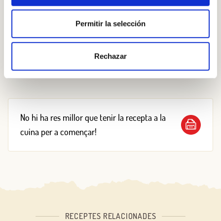
nutritiu.
Permitir la selección
Si no ets amic de les paelles, pots coure el salmó al
microones embolicat amb paper de forn (en papillota)
o ben tapat en un recipient apte per a cocció al
Rechazar
microones.
No hi ha res millor que tenir la recepta a la
cuina per a començar!
RECEPTES RELACIONADES