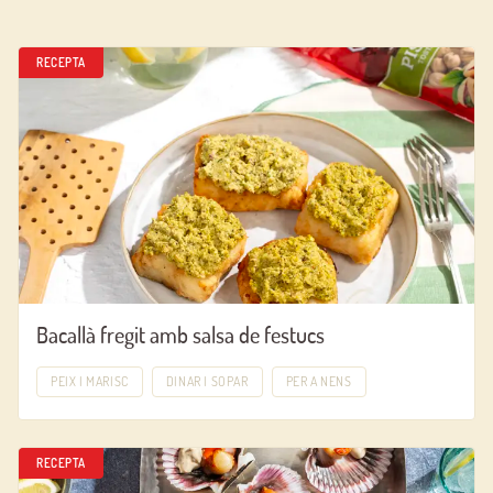
RECEPTA
Bacallà fregit amb salsa de festucs
PEIX I MARISC
DINAR I SOPAR
PER A NENS
RECEPTA