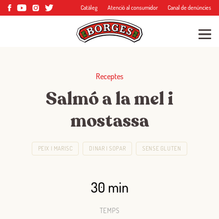
Catàleg
Atenció al consumidor
Canal de denúncies
Receptes
Salmó a la mel i
mostassa
PEIX I MARISC
DINAR I SOPAR
SENSE GLUTEN
30 min
TEMPS