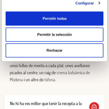
PAS A PAS
Configurar
Pas 1
Tritura el meló i els préssecs (pelats i sense pinyol) i
Permitir todas
mescla’ls amb els iogurts.
Permitir la selección
Rechazar
Pas 2
Deixa refredar la sopa a la nevera i serveix-la amb
unes fulles de menta a cada plat, unes avellanes
picades al centre, un raig de
crema balsàmica de
Mòdena
i un altre de
tòfona
.
No hi ha res millor que tenir la recepta a la