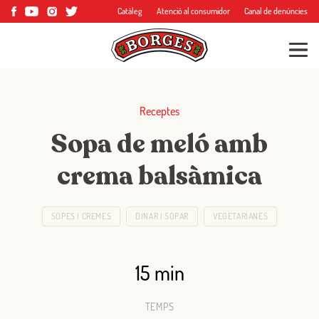
Catàleg
Atenció al consumidor
Canal de denúncies
Receptes
Sopa de meló amb
crema balsàmica
SOPES I CREMES
DINAR I SOPAR
VEGETARIANES
15 min
TEMPS