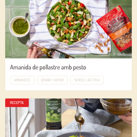
Amanida de pollastre amb pesto
AMANIDES
DINAR I SOPAR
SENSE LACTOSA
RECEPTA