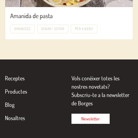
Amanida de pasta
AMANIDES
DINAR I SOPAR
PER A NENS
Receptes
Vols conèixer totes les
nostres novetats?
Productes
Subscriu-te a la newsletter
de Borges
Blog
Nosaltres
Newsletter