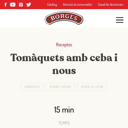
Catàleg
Atenció al consumidor
Canal de denúncies
Receptes
Tomàquets amb ceba i
nous
AMANIDES
DINAR I SOPAR
SENSE GLUTEN
15 min
TEMPS