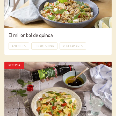
El millor bol de quinoa
AMANIDES
DINAR I SOPAR
VEGETARIANES
RECEPTA