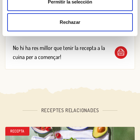
Permitir la selección
prèviament picada i una mica d’oli i sal.
Finalment afegir la tonyina i les nous.
Rechazar
No hi ha res millor que tenir la recepta a la
cuina per a començar!
RECEPTES RELACIONADES
RECEPTA