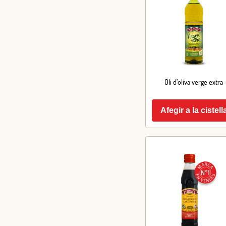
Oli d’oliva verge extra
Afegir a la cistell