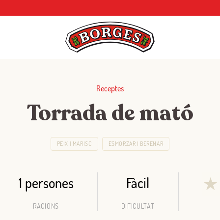
Receptes
Torrada de mató
PEIX I MARISC
ESMORZAR I BERENAR
1 persones
Fàcil
★
RACIONS
DIFICULTAT