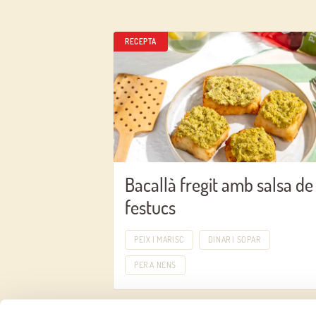
RECEPTA
Bacallà fregit amb salsa de
festucs
PEIX I MARISC
DINAR I SOPAR
PER A NENS