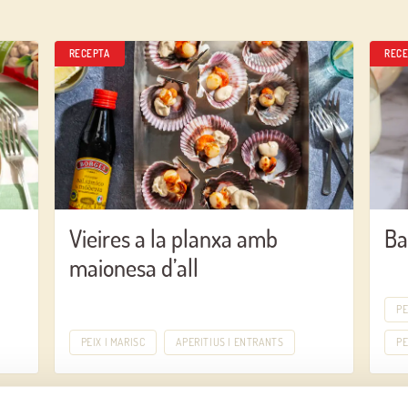
RECEPTA
RECE
Vieires a la planxa amb
Ba
maionesa d’all
PE
PEIX I MARISC
APERITIUS I ENTRANTS
PE