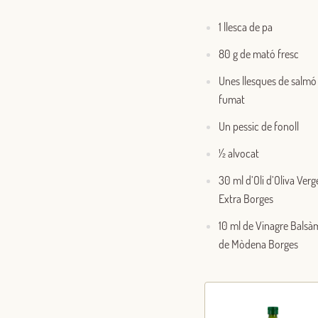
1 llesca de pa
80 g de mató fresc
Unes llesques de salmó
fumat
Un pessic de fonoll
½ alvocat
30 ml d’Oli d’Oliva Verg
Extra Borges
10 ml de Vinagre Balsà
de Mòdena Borges