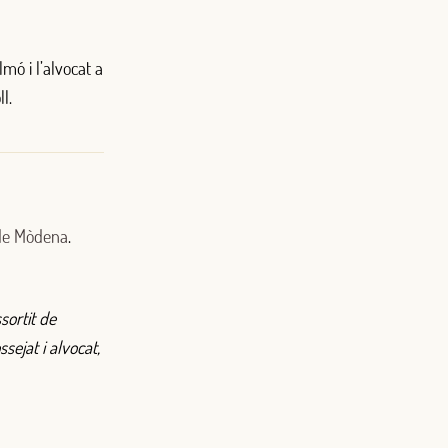
mó i l’alvocat a
l.
 de Mòdena
.
sortit de
ejat i alvocat,