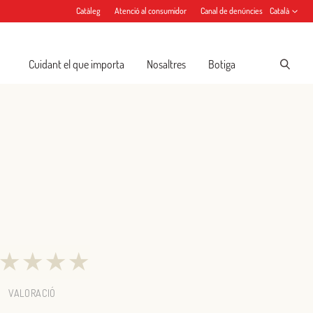
Catàleg
Atenció al consumidor
Canal de denúncies
Català
Cuidant el que importa
Nosaltres
Botiga
★
★
★
★
VALORACIÓ