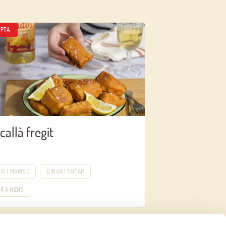
PTA
callà fregit
IX I MARISC
DINAR I SOPAR
R A NENS