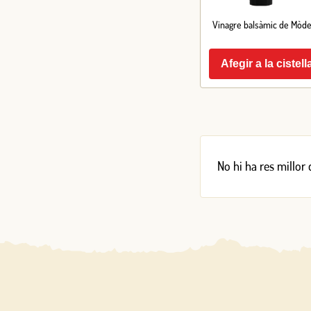
Vinagre balsàmic de Mòd
Afegir a la cistell
No hi ha res millor