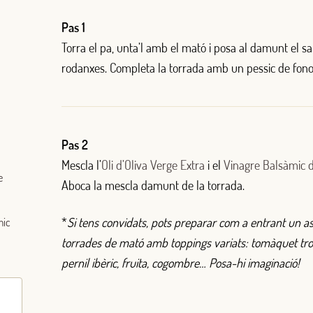
Pas 1
Torra el pa, unta’l amb el mató i posa al damunt el sal
rodanxes. Completa la torrada amb un pessic de fonol
Pas 2
Mescla l’
Oli d’Oliva Verge Extra
i el
Vinagre Balsàmic
e
Aboca la mescla damunt de la torrada.
Iniciar sessió amb Google
*
Si tens convidats, pots preparar com a entrant un as
mic
Inicia sessió amb Facebook
torrades de mató amb toppings variats: tomàquet tross
pernil ibèric,
fruita, cogombre… Posa-hi imaginació!
O AMB LA TEVA ADREÇA DE CORREU ELECTRÒNIC
Correu electrònic