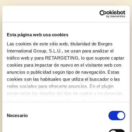
BLOG
Esta página web usa cookies
Las cookies de este sitio web, titularidad de Borges
International Group, S.L.U., se usan para analizar el
tráfico web y para RETARGETING, lo que supone captar
cookies para impactar de nuevo en el visitante web con
anuncios o publicidad según tipo de navegación. Estas
cookies son las habituales que utiliza el buscador o las
redes sociales para ofrecerte anuncios. En el plugin
están todos los detalles del tipo de cookie y su duración.
Log in with Google
Con esta herramienta se puede impedir la inserción de
Cuatro vinagretas imprescindibles en tu mesa
Iniciar sesión con Facebook
estas cookies. En el
enlace a la política de Cookies
de
Selección
la web aparece cómo evitar las cookies en el navegador.
Necesario
de
Si se desea ver otra vez esta notificación navegar en
O CON TU DIRECCIÓN DE CORREO
consentimiento
BLOG
privado y aparecerá de nuevo. Le informamos que aún
ELECTRÓNICO