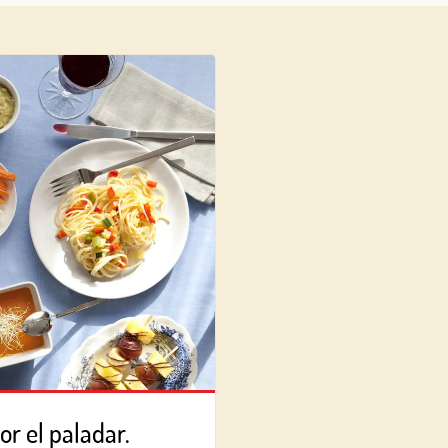
Log in with Google
Iniciar sesión con Facebook
O CON TU DIRECCIÓN DE CORREO ELECTRÓNICO
Correo electrónico
Iniciar sesión
¿Aún no estás ya registrado en el Club Borges?
Regístrate aquí.
or el paladar.