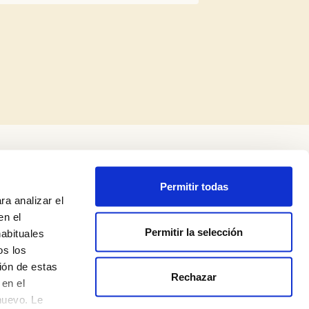
Permitir todas
ra analizar el
en el
Permitir la selección
habituales
os los
ión de estas
Rechazar
Política de privacidad
en el
nuevo. Le
Aviso legal