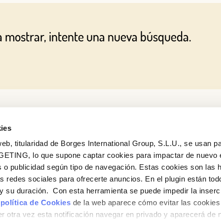
O CON TU DIRECCIÓN DE CORREO ELECTRÓNICO
a mostrar, intente una nueva búsqueda.
Correo electrónico
Iniciar sesión
¿Aún no estás ya registrado en el Club Borges?
Regístrate aquí.
ies
eb, titularidad de Borges International Group, S.L.U., se usan pa
GETING, lo que supone captar cookies para impactar de nuevo 
 o publicidad según tipo de navegación. Estas cookies son las 
¿Quieres conocer todas nuestras novedades?
as redes sociales para ofrecerte anuncios. En el plugin están tod
Suscríbete a la newsletter de Borges
e y su duración. Con esta herramienta se puede impedir la inserc
 política de Cookies
de la web aparece cómo evitar las cookies 
Newsletter
r otra vez esta notificación navegar en privado y aparecerá de 