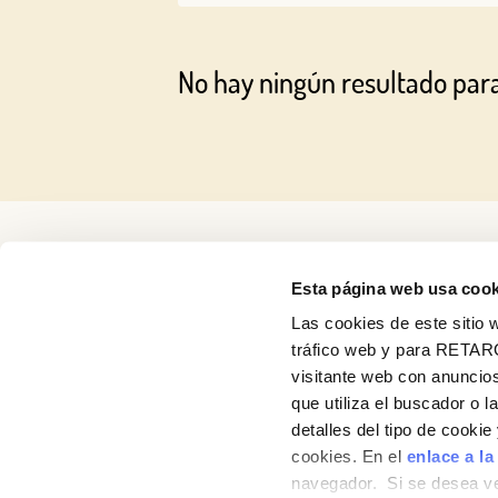
No hay ningún resultado par
Esta página web usa cook
Las cookies de este sitio w
tráfico web y para RETAR
visitante web con anuncios
Recetas
que utiliza el buscador o l
detalles del tipo de cooki
Productos
cookies. En el
enlace a la
navegador. Si se desea ve
Blog