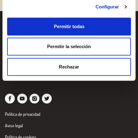
¿Aún no estás ya registrado en el Club Borges?
Regístrate aquí.
Configurar
Permitir todas
Recetas
¿Quieres conocer todas
nuestras novedades?
Productos
Suscríbete a la newsletter
Permitir la selección
de Borges
Blog
Rechazar
Sobre nosotros
Newsletter
Política de privacidad
Aviso legal
Política de cookies