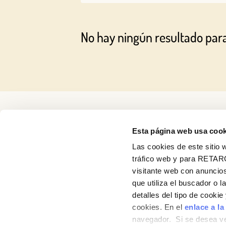
No hay ningún resultado par
Esta página web usa cook
Las cookies de este sitio w
tráfico web y para RETAR
visitante web con anuncios
Recetas
que utiliza el buscador o l
detalles del tipo de cooki
Productos
cookies. En el
enlace a la
navegador. Si se desea ve
Blog