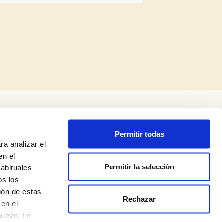
Permitir todas
ra analizar el
en el
Permitir la selección
habituales
os los
ión de estas
Rechazar
Política de privacidad
en el
nuevo. Le
Aviso legal