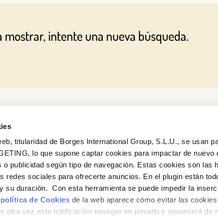
O CON TU DIRECCIÓN DE CORREO ELECTRÓNICO
a mostrar, intente una nueva búsqueda.
Correo electrónico
Iniciar sesión
¿Aún no estás ya registrado en el Club Borges?
Regístrate aquí.
ies
eb, titularidad de Borges International Group, S.L.U., se usan pa
GETING, lo que supone captar cookies para impactar de nuevo 
 o publicidad según tipo de navegación. Estas cookies son las 
¿Quieres conocer todas nuestras novedades?
as redes sociales para ofrecerte anuncios. En el plugin están tod
Suscríbete a la newsletter de Borges
e y su duración. Con esta herramienta se puede impedir la inserc
 política de Cookies
de la web aparece cómo evitar las cookies 
Newsletter
r otra vez esta notificación navegar en privado y aparecerá de 