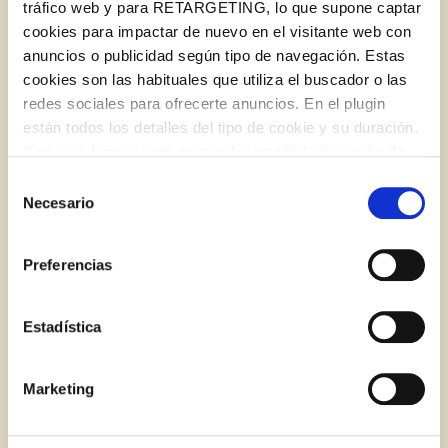
tráfico web y para RETARGETING, lo que supone captar
cookies para impactar de nuevo en el visitante web con
anuncios o publicidad según tipo de navegación. Estas
BLOG
cookies son las habituales que utiliza el buscador o las
redes sociales para ofrecerte anuncios. En el plugin
están todos los detalles del tipo de cookie y su duración.
Log in with Google
Con esta herramienta se puede impedir la inserción de
Iniciar sesión con Facebook
estas cookies. En el
enlace a la política de Cookies
de
Selección
la web aparece cómo evitar las cookies en el navegador.
Necesario
de
Si se desea ver otra vez esta notificación navegar en
O CON TU DIRECCIÓN DE CORREO
consentimiento
privado y aparecerá de nuevo. Le informamos que aún
ELECTRÓNICO
Preferencias
no habiendo aceptado las cookies de analytics, Google
permite conocer algunos hábitos de navegación que no le
Correo electrónico
identifican de ninguna forma.
Estadística
Cocktails Tostados: mejora tu bienestar de un
solo bocado
Marketing
Iniciar sesión