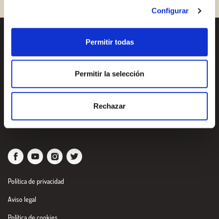
¿Aún no estás ya registrado en el Club Borges?
Regístrate aquí.
Configurar
Permitir todas
Recetas
¿Quieres conocer todas
nuestras novedades?
Productos
Suscríbete a la newsletter
Permitir la selección
de Borges
Blog
Rechazar
Sobre nosotros
Newsletter
Política de privacidad
Aviso legal
Política de cookies