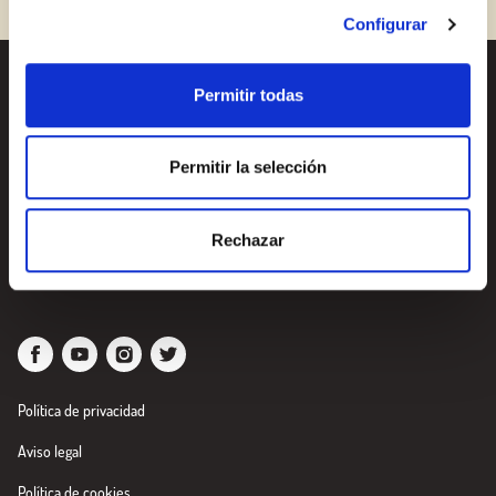
¿Aún no estás ya registrado en el Club Borges?
Regístrate aquí.
Configurar
Permitir todas
Recetas
¿Quieres conocer todas
nuestras novedades?
Productos
Suscríbete a la newsletter
Permitir la selección
de Borges
Blog
Rechazar
Sobre nosotros
Newsletter
Política de privacidad
Aviso legal
Política de cookies