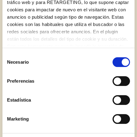
tráfico web y para RETARGETING, lo que supone captar
cookies para impactar de nuevo en el visitante web con
anuncios o publicidad según tipo de navegación. Estas
BLOG
cookies son las habituales que utiliza el buscador o las
redes sociales para ofrecerte anuncios. En el plugin
están todos los detalles del tipo de cookie y su duración.
Log in with Google
Con esta herramienta se puede impedir la inserción de
Iniciar sesión con Facebook
estas cookies. En el
enlace a la política de Cookies
de
Selección
la web aparece cómo evitar las cookies en el navegador.
Necesario
de
Si se desea ver otra vez esta notificación navegar en
O CON TU DIRECCIÓN DE CORREO
consentimiento
privado y aparecerá de nuevo. Le informamos que aún
ELECTRÓNICO
Preferencias
no habiendo aceptado las cookies de analytics, Google
permite conocer algunos hábitos de navegación que no le
Correo electrónico
identifican de ninguna forma.
Estadística
Postres dulces y sanos para terminar las comidas
navideñas
Marketing
Iniciar sesión