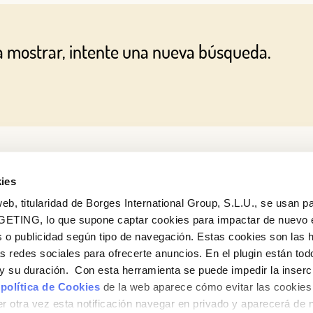
O CON TU DIRECCIÓN DE CORREO ELECTRÓNICO
a mostrar, intente una nueva búsqueda.
Correo electrónico
Iniciar sesión
¿Aún no estás ya registrado en el Club Borges?
Regístrate aquí.
ies
eb, titularidad de Borges International Group, S.L.U., se usan pa
GETING, lo que supone captar cookies para impactar de nuevo 
 o publicidad según tipo de navegación. Estas cookies son las 
¿Quieres conocer todas nuestras novedades?
as redes sociales para ofrecerte anuncios. En el plugin están tod
Suscríbete a la newsletter de Borges
e y su duración. Con esta herramienta se puede impedir la inserc
 política de Cookies
de la web aparece cómo evitar las cookies 
Newsletter
r otra vez esta notificación navegar en privado y aparecerá de 