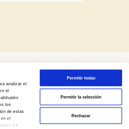
Permitir todas
ra analizar el
en el
Permitir la selección
habituales
os los
ión de estas
Rechazar
Política de privacidad
en el
nuevo. Le
Aviso legal