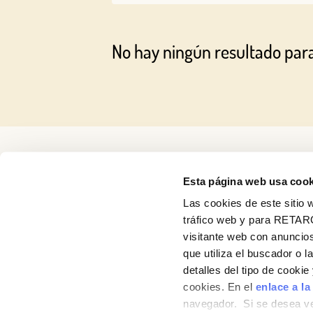
No hay ningún resultado par
Esta página web usa cook
Las cookies de este sitio w
tráfico web y para RETAR
visitante web con anuncios
Recetas
que utiliza el buscador o l
detalles del tipo de cooki
Productos
cookies. En el
enlace a la
navegador. Si se desea ve
Blog