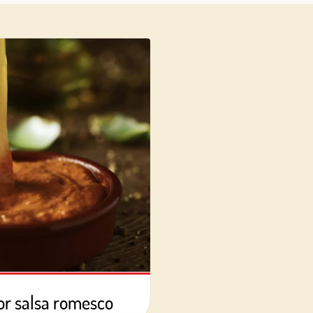
Log in with Google
Iniciar sesión con Facebook
O CON TU DIRECCIÓN DE CORREO ELECTRÓNICO
Correo electrónico
Iniciar sesión
¿Aún no estás ya registrado en el Club Borges?
Regístrate aquí.
or salsa romesco