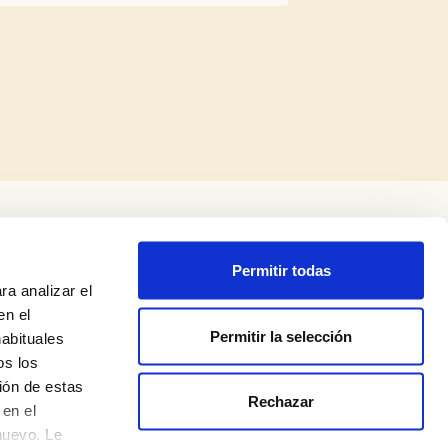
Permitir todas
ra analizar el
en el
Permitir la selección
habituales
os los
ión de estas
Rechazar
Política de privacidad
en el
nuevo. Le
Aviso legal