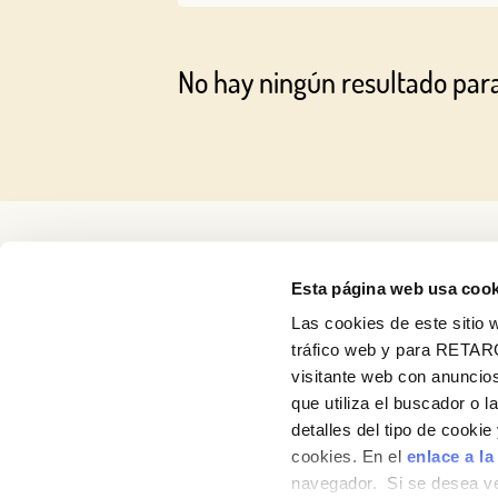
No hay ningún resultado par
Esta página web usa cook
Las cookies de este sitio w
tráfico web y para RETAR
visitante web con anuncios
Recetas
que utiliza el buscador o l
detalles del tipo de cooki
Productos
cookies. En el
enlace a la
navegador. Si se desea ve
Blog