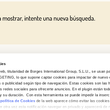
O CON TU DIRECCIÓN DE CORREO ELECTRÓNICO
a mostrar, intente una nueva búsqueda.
Correo electrónico
Iniciar sesión
¿Aún no estás ya registrado en el Club Borges?
Regístrate aquí.
ies
eb, titularidad de Borges International Group, S.L.U., se usan pa
GETING, lo que supone captar cookies para impactar de nuevo 
 o publicidad según tipo de navegación. Estas cookies son las 
¿Quieres conocer todas nuestras novedades?
as redes sociales para ofrecerte anuncios. En el plugin están tod
Suscríbete a la newsletter de Borges
e y su duración. Con esta herramienta se puede impedir la inserc
 política de Cookies
de la web aparece cómo evitar las cookies 
Newsletter
r otra vez esta notificación navegar en privado y aparecerá de 