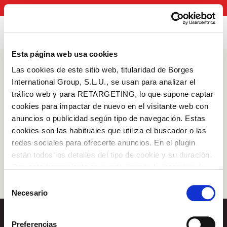
Catálogo
Atención al consumidor
Canal de denuncias
Esta página web usa cookies
Las cookies de este sitio web, titularidad de Borges
Productos
International Group, S.L.U., se usan para analizar el
tráfico web y para RETARGETING, lo que supone captar
Aceite de girasol
cookies para impactar de nuevo en el visitante web con
anuncios o publicidad según tipo de navegación. Estas
cookies son las habituales que utiliza el buscador o las
redes sociales para ofrecerte anuncios. En el plugin
están todos los detalles del tipo de cookie y su duración.
Log in with Google
Con esta herramienta se puede impedir la inserción de
Iniciar sesión con Facebook
estas cookies. En el
enlace a la política de Cookies
de
Selección
la web aparece cómo evitar las cookies en el navegador.
Necesario
de
Si se desea ver otra vez esta notificación navegar en
O CON TU DIRECCIÓN DE CORREO
consentimiento
privado y aparecerá de nuevo. Le informamos que aún
ELECTRÓNICO
Preferencias