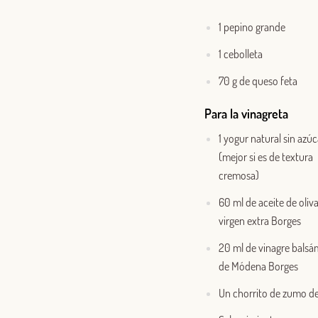
1 pepino grande
1 cebolleta
70 g de queso feta
Para la vinagreta
1 yogur natural sin azúc
(mejor si es de textura
cremosa)
60 ml de aceite de oliv
virgen extra Borges
20 ml de vinagre balsá
de Módena Borges
Un chorrito de zumo de