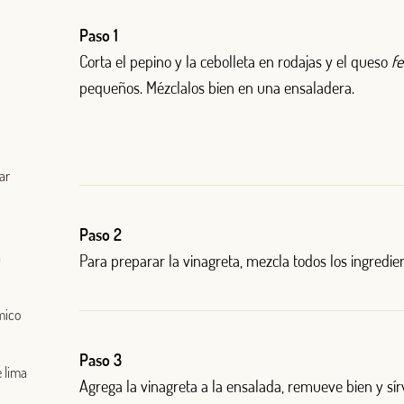
Paso 1
Corta el pepino y la cebolleta en rodajas y el queso
f
Log in with Google
pequeños. Mézclalos bien en una ensaladera.
Iniciar sesión con Facebook
O CON TU DIRECCIÓN DE CORREO ELECTRÓNICO
ar
Correo electrónico
Paso 2
a
Para preparar la vinagreta, mezcla todos los ingredie
Iniciar sesión
mico
¿Aún no estás ya registrado en el Club Borges?
Regístrate aquí.
Paso 3
 lima
Agrega la vinagreta a la ensalada, rem
ue
ve bien y s
í
r