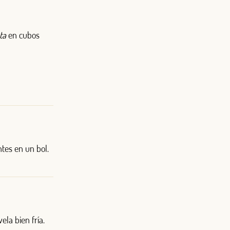
eta
en cubos
ntes en un bol.
v
ela
bien fría.