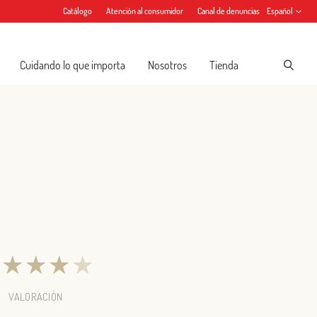
Catálogo
Atención al consumidor
Canal de denuncias
Español
Cuidando lo que importa
Nosotros
Tienda
★
★
★
★
★
VALORACIÓN