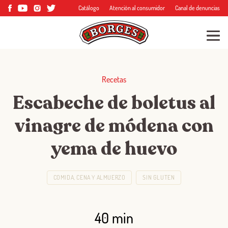
Catálogo
Atención al consumidor
Canal de denuncias
Recetas
Escabeche de boletus al
vinagre de módena con
yema de huevo
COMIDA, CENA Y ALMUERZO
SIN GLUTEN
40 min