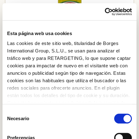
Esta página web usa cookies
Las cookies de este sitio web, titularidad de Borges
International Group, S.L.U., se usan para analizar el
tráfico web y para RETARGETING, lo que supone captar
cookies para impactar de nuevo en el visitante web con
anuncios o publicidad según tipo de navegación. Estas
Aceite Virgen Extra Arbequina
cookies son las habituales que utiliza el buscador o las
redes sociales para ofrecerte anuncios. En el plugin
están todos los detalles del tipo de cookie y su duración.
Añadir al carrito
Log in with Google
Con esta herramienta se puede impedir la inserción de
Iniciar sesión con Facebook
estas cookies. En el
enlace a la política de Cookies
de
Selección
la web aparece cómo evitar las cookies en el navegador.
Necesario
de
Si se desea ver otra vez esta notificación navegar en
O CON TU DIRECCIÓN DE CORREO
consentimiento
privado y aparecerá de nuevo. Le informamos que aún
ELECTRÓNICO
Preferencias