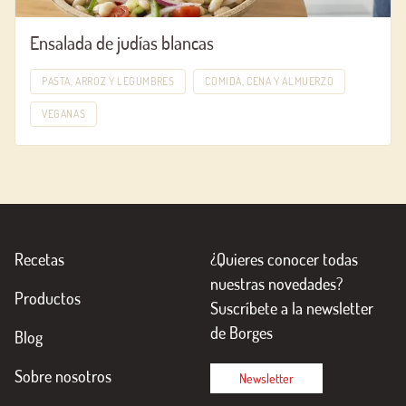
Ensalada de judías blancas
PASTA, ARROZ Y LEGUMBRES
COMIDA, CENA Y ALMUERZO
VEGANAS
Recetas
¿Quieres conocer todas
nuestras novedades?
Productos
Suscríbete a la newsletter
de Borges
Blog
Sobre nosotros
Newsletter