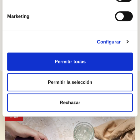
salsa tan socorrida. Nuestro pesto quedará cremoso y
envolvente, más suave y delicado que el tradicional y con todo
Marketing
el sabor de las nueces. Si preparas una buena cantidad y la
Iniciar sesión
congelas en porciones individuales, te asegurarás una deliciosa
cena para cualquier ocasión.
¿Aún no estás ya registrado en el Club Borges?
Regístrate aquí.
Configurar
Permitir todas
Permitir la selección
ENTRADAS RELACIONADAS
Rechazar
BLOG