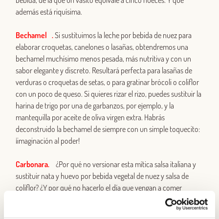
bebida, de la que un vasito equivale a cinco nueces. Y que
además está riquísima.
Bechamel .
Si sustituimos la leche por bebida de nuez para
elaborar croquetas, canelones o lasañas, obtendremos una
bechamel muchísimo menos pesada, más nutritiva y con un
sabor elegante y discreto. Resultará perfecta para lasañas de
verduras o croquetas de setas, o para gratinar brócoli o coliflor
con un poco de queso. Si quieres rizar el rizo, puedes sustituir la
harina de trigo por una de garbanzos, por ejemplo, y la
mantequilla por aceite de oliva virgen extra. Habrás
deconstruido la bechamel de siempre con un simple toquecito:
¡imaginación al poder!
Carbonara.
¿Por qué no versionar esta mítica salsa italiana y
sustituir nata y huevo por bebida vegetal de nuez y salsa de
coliflor? ¿Y por qué no hacerlo el día que vengan a comer
nuestros suegros o nuestro jefe? Esta versión vegana de la
carbonara es tan sabrosa que no tiene nada que envidiar a la