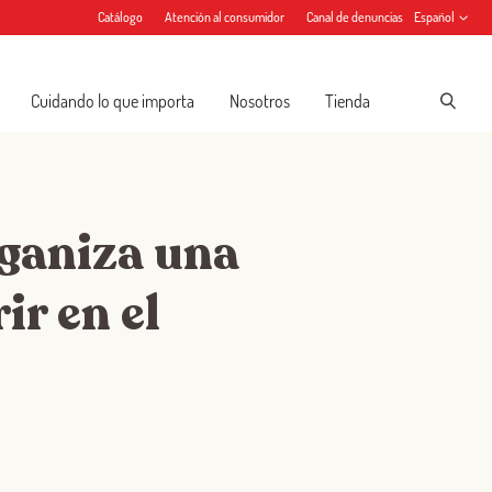
Catálogo
Atención al consumidor
Canal de denuncias
Español
Cuidando lo que importa
Nosotros
Tienda
rganiza una
ir en el