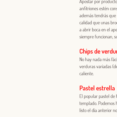
Apostar por producto
anfitriones estén co
además tendrás que f
calidad que unas bro
a abrir boca en el a
siempre funcionan, s
Chips de verdu
No hay nada más fácil
verduras variadas (d
caliente.
Pastel estrella
El popular pastel de 
templado. Podemos ha
listo el día anterior