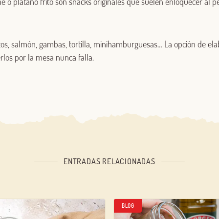
o plátano frito son snacks originales que suelen enloquecer al pe
os, salmón, gambas, tortilla, minihamburguesas… La opción de el
los por la mesa nunca falla.
ENTRADAS RELACIONADAS
BLOG