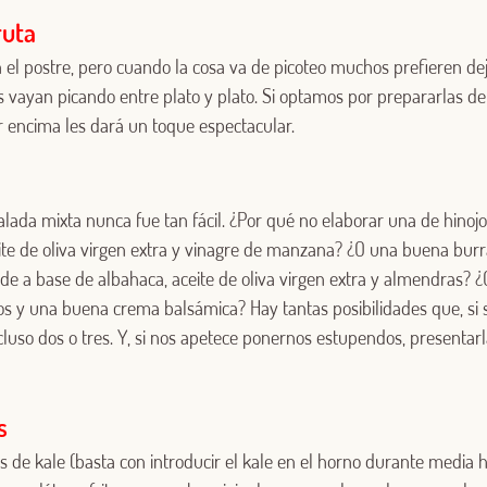
ruta
 el postre, pero cuando la cosa va de picoteo muchos prefieren de
Iniciar sesión
s vayan picando entre plato y plato. Si optamos por prepararlas de
r encima les dará un toque espectacular.
¿Aún no estás ya registrado en el Club Borges?
Regístrate aquí.
salada mixta nunca fue tan fácil. ¿Por qué no elaborar una de hinojo
ite de oliva virgen extra y vinagre de manzana? ¿O una buena burr
de a base de albahaca, aceite de oliva virgen extra y almendras? 
s y una buena crema balsámica? Hay tantas posibilidades que, s
uso dos o tres. Y, si nos apetece ponernos estupendos, presentarl
s
s de kale (basta con introducir el kale en el horno durante media h