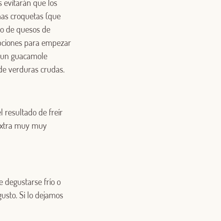
 evitarán que los
nas croquetas (que
do de quesos de
opciones para empezar
y un guacamole
de verduras crudas.
 resultado de freír
 extra muy muy
e degustarse frío o
usto. Si lo dejamos