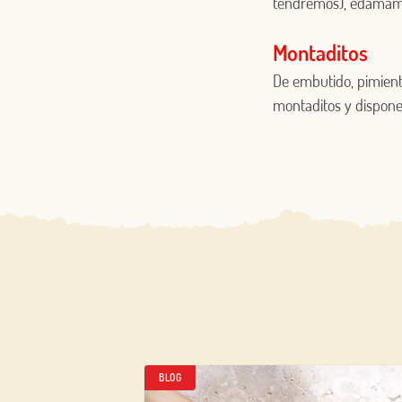
tendremos), edamame 
Montaditos
De embutido, pimient
montaditos y disponer
BLOG