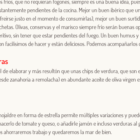
s fríos, que no requieran fogones, siempre es una buena idea, pues
nstantemente pendientes de la cocina. Mejor un buen ibérico que u
reírse justo en el momento de consumirlas), mejor un buen surti
chetas. Olivas, conservas y el marisco siempre frío serán buenas 
peritivo, sin tener que estar pendientes del fuego. Un buen humus 
on facilísimos de hacer y están deliciosos. Podemos acompañarlos 
ras
 de elaborar y más resultón que unas chips de verdura, que son el
esde zanahoria a remolacha) en abundante aceite de oliva virgen
Log in with Google
Iniciar sesión con Facebook
hojaldre en forma de estrella permite múltiples variaciones y pued
O CON TU DIRECCIÓN DE CORREO ELECTRÓNICO
cerlo de tomate y queso, o añadirle jamón e incluso verduras al g
 nos ahorraremos trabajo y quedaremos la mar de bien.
Correo electrónico