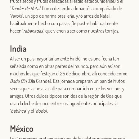
frutos secos y frutas desecadas al estilo estadounidense) o el
‘
Tender de Natal
‘ (lomo de cerdo adobado), acompañado de
‘
farofa
‘, un tipo de harina brasileña, y/o arroz de Natal,
habitualmente hecho con pasas. De postre habitualmente
hacen ‘
rabanadas
’, que vienen a ser como nuestras torrijas.
India
Al ser un país mayoritariamente hindú, no es una fecha tan
señalada como en otras partes del mundo, pero aún así son
muchos los que festejan el 25 de diciembre, allí conocido como
Bada Din
(Día Grande). Esa jornada preparan un pan de frutos
secos que sacan a la calle para compartirlo entre los vecinos y
amigos. Otros dulces típicos son dos de la región de Goa que
usan la leche de coco entre sus ingredientes principales: la
‘
bebinca
’ y el ‘
dodol
’.
México
Los ‘
romeritos
’ protagonizan uno de los platos mexicanos con