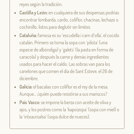
reyes según la tradición.
Castilla y León:
en cualquiera de sus despensas podrías
encontrar lombarda, cardo, coliflor, chacinas, lechazo o
cochinillo, listos para deglutir sin límites.
Cataluña:
famosa es su ‘escudella i carn d’olla’, el cocido
catalán. Primero se toma la sopa con ‘pilota’ (una
especie de albóndiga) y ‘galets’ (la pasta en forma de
caracola) y después la carne y demás ingredientes
usados para hacer el caldo. Las sobras van para los
canelones que comen el día de Sant Esteve, el 26 de
diciembre.
Galicia:
el bacalao con coliflor es el rey de la mesa.
Aunque… ¿quién puede resistirse a sus mariscos?
País Vasco:
se impone la berza con aceite de oliva y
ajos, y los postres como la ‘kapoizopa’ (sopa con miel) o
la ‘intxaursalsa’ (sopa dulce de nueces).