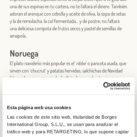
una de sus espinas en tu cartera, no te faltará el dinero. También
adoran el arenque con cebolla y aceite de oliva, la sopa de setas
y la de remolacha, la col fermentada… y de postre, no faltará
una deliciosa compota de frutos secos y pastel de semillas de
amapola.
Noruega
El plato navideño más popular es el ‘
ribbe
’ o panceta asada, que
sirven con ‘chucrut’ y patatas hervidas, salchichas de Navidad
(de cerdo y muy especiadas), albóndigas y salsa. Le sigue en
fama el ‘
pinnekjøtt
’, unas costillas de cordero saladas y
desecadas, a veces ahumadas. Menos tradicionales pero
también muy presentes están el pavo y el cochinillo asado. Las
familias menos carnívoras suelen cocinar ‘
lutefisk
’, un pescado
Esta página web usa cookies
desecado que luego se cocina al horno y que se acompaña de
Las cookies de este sitio web, titularidad de Borges
patatas, bacon, puré de guisantes y mostaza. Aunque el bacalao
International Group, S.L.U., se usan para analizar el
fresco también se cuela en muchas mesas navideñas.
tráfico web y para RETARGETING, lo que supone captar