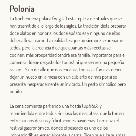
Polonia
La Nochebuena polaca (Wigilia) está repleta de rituales que se
han trasmitido a lo largo de los siglos. La tradición dicta preparar
doce platos en honor a los doce apóstoles y ninguno de ellos
debería llevar carne. La realidad es que no siempre se preparan
todos, pero la creencia dice que cuantas más recetas se
cocinen, más prosperidad tendrá esa familia. Importante para el
comensal: ¡debe degustarlos todos!, ni que sea en una pequeña
ración… Y un detalle que nos encanta, todas las familias deben
dejar un hueco en la mesa con un cubierto de más por si se
presenta inesperadamente un invitado. Un gesto simbólico pero
bonito.
La cena comienza partiendo una hostia (
oplatek
) y
repartiéndola entre todos -incluso las mascotas-, que la toman
entre buenos deseos y felicitaciones navideñas. Comienza el
festival gastronómico, donde el pescado es uno de los
imprescindibles, especialmente la carpa. Dicen que si te guardas