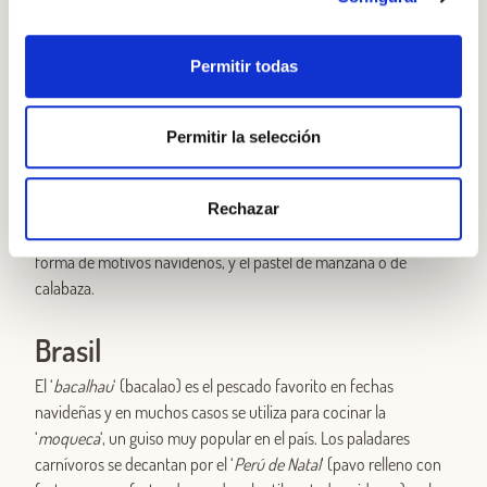
vainilla, canela… Preferible acompañarlo con unos frutos secos
de picoteo para no acabar muy perjudicado.
Permitir todas
Ya sentados en la mesa y al igual que en el día de Acción de
Gracias, millones de estadounidenses se disponen a trinchar el
pavo en Navidad. Asado o relleno (a menudo no faltan las frutas
Permitir la selección
desecadas en su interior), suele acompañarse de puré de
patatas, salsa de arándanos (
cranberry sauce
) y verduras como
Rechazar
judías verdes crujientes. El punto final del festín lo ponen las
galletas navideñas, más apreciadas si se hornean en casa con
forma de motivos navideños, y el pastel de manzana o de
calabaza.
Brasil
El ‘
bacalhau
‘ (bacalao) es el pescado favorito en fechas
navideñas y en muchos casos se utiliza para cocinar la
‘
moqueca
‘, un guiso muy popular en el país. Los paladares
carnívoros se decantan por el ‘
Perú de Natal
‘ (pavo relleno con