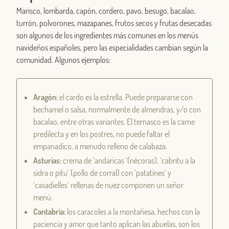
Marisco, lombarda, capón, cordero, pavo, besugo, bacalao,
turrón, polvorones, mazapanes, frutos secos y frutas desecadas
son algunos de los ingredientes más comunes en los menús
navideños españoles, pero las especialidades cambian según la
comunidad. Algunos ejemplos:
Aragón:
el cardo es la estrella. Puede prepararse con
bechamel o salsa, normalmente de almendras, y/o con
bacalao, entre otras variantes. El ternasco es la carne
predilecta y en los postres, no puede faltar el
empanadico, a menudo relleno de calabaza.
Asturias:
crema de ‘andaricas ‘(nécoras), ‘cabritu a la
sidra o pitu’ (pollo de corral) con ‘patatines’ y
‘casadielles’ rellenas de nuez componen un señor
menú.
Cantabria:
los caracoles a la montañesa, hechos con la
paciencia y amor que tanto aplican las abuelas, son los