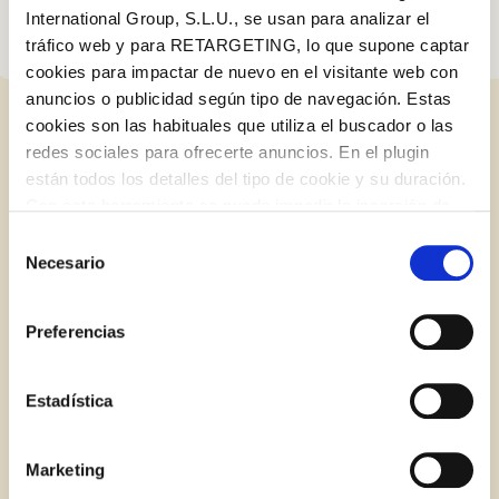
International Group, S.L.U., se usan para analizar el
tráfico web y para RETARGETING, lo que supone captar
cookies para impactar de nuevo en el visitante web con
anuncios o publicidad según tipo de navegación. Estas
cookies son las habituales que utiliza el buscador o las
ENTRADAS RELACIONADAS
redes sociales para ofrecerte anuncios. En el plugin
están todos los detalles del tipo de cookie y su duración.
Log in with Google
Con esta herramienta se puede impedir la inserción de
Iniciar sesión con Facebook
estas cookies. En el
enlace a la política de Cookies
de
Selección
BLOG
la web aparece cómo evitar las cookies en el navegador.
Necesario
de
Si se desea ver otra vez esta notificación navegar en
O CON TU DIRECCIÓN DE CORREO
consentimiento
privado y aparecerá de nuevo. Le informamos que aún
ELECTRÓNICO
Preferencias
no habiendo aceptado las cookies de analytics, Google
permite conocer algunos hábitos de navegación que no le
Correo electrónico
identifican de ninguna forma.
Estadística
Marketing
Iniciar sesión