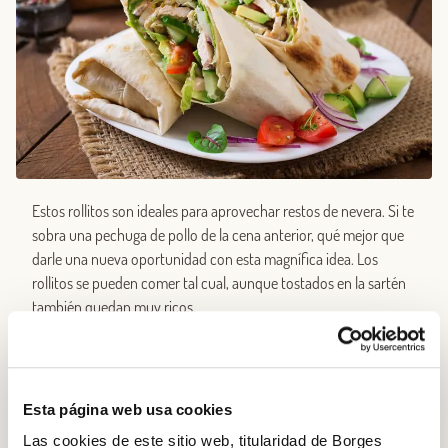
Estos rollitos son ideales para aprovechar restos de nevera. Si te
sobra una pechuga de pollo de la cena anterior, qué mejor que
darle una nueva oportunidad con esta magnífica idea. Los
rollitos se pueden comer tal cual, aunque tostados en la sartén
también quedan muy ricos.
¡Recuerda! Si los comes fríos puedes añadir unas hojas de
espinacas frescas o de lechuga: así conseguirás un mayor
colorido y una textura crujiente muy, muy interesante.
Esta página web usa cookies
Las cookies de este sitio web, titularidad de Borges