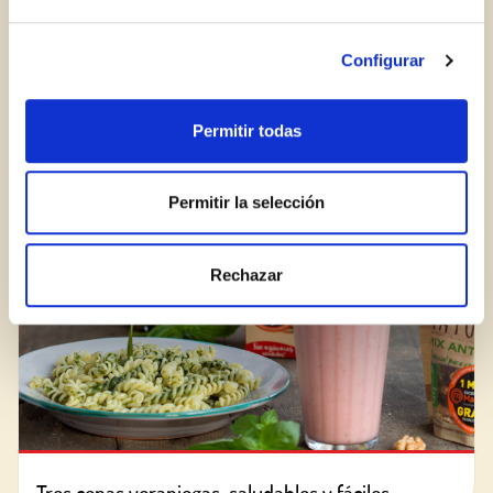
¿Aún no estás ya registrado en el Club Borges?
Regístrate aquí.
Configurar
¿Cómo reconocer una buena crema balsámica?
Permitir todas
BLOG
Permitir la selección
Rechazar