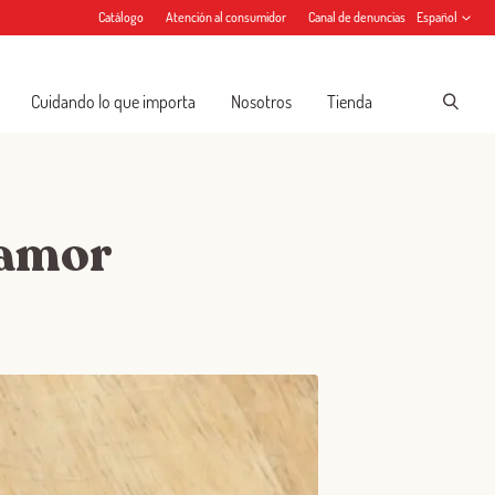
Catálogo
Atención al consumidor
Canal de denuncias
Español
Cuidando lo que importa
Nosotros
Tienda
 amor