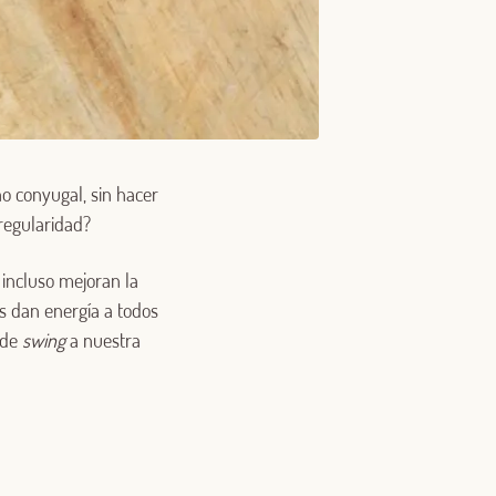
o conyugal, sin hacer
 regularidad?
incluso mejoran la
os dan energía a todos
 de
swing
a nuestra