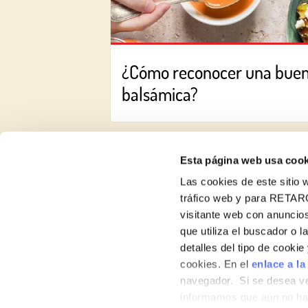
¿Cómo reconocer una bue
balsámica?
Esta página web usa cook
Las cookies de este sitio w
tráfico web y para RETAR
visitante web con anuncios
Recetas
que utiliza el buscador o l
detalles del tipo de cooki
Productos
cookies. En el
enlace a la
navegador. Si se desea ve
Blog
informamos que aún no hab