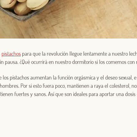
Log in with Google
s
pistachos
para que la revolución llegue lentamente a nuestro lech
 sin pausa. ¿Qué ocurrirá en nuestro dormitorio si los comemos con
Iniciar sesión con Facebook
los pistachos aumentan la función orgásmica y el deseo sexual, e 
O CON TU DIRECCIÓN DE CORREO ELECTRÓNICO
s hombres. Por si esto fuera poco, mantienen a raya el colesterol, n
tienen fuertes y sanos. Así que son ideales para aportar una dosis
Correo electrónico
Iniciar sesión