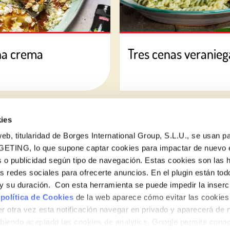
na crema
Tres cenas veraniega
ies
eb, titularidad de Borges International Group, S.L.U., se usan pa
GETING, lo que supone captar cookies para impactar de nuevo 
 o publicidad según tipo de navegación. Estas cookies son las 
¿Quieres conocer todas nuestras novedades?
as redes sociales para ofrecerte anuncios. En el plugin están tod
Suscríbete a la newsletter de Borges
e y su duración. Con esta herramienta se puede impedir la inserc
 política de Cookies
de la web aparece cómo evitar las cookies 
Newsletter
r otra vez esta notificación navegar en privado y aparecerá de 
iendo aceptado las cookies de analytics, Google permite cono