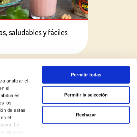
s, saludables y fáciles
Permitir todas
ra analizar el
en el
Permitir la selección
habituales
os los
ión de estas
Rechazar
Política de privacidad
en el
nuevo. Le
Aviso legal
cer algunos