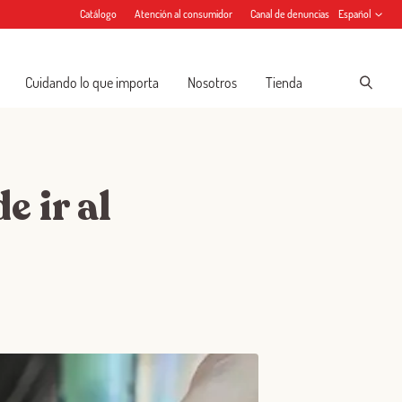
Catálogo
Atención al consumidor
Canal de denuncias
Español
Cuidando lo que importa
Nosotros
Tienda
e ir al