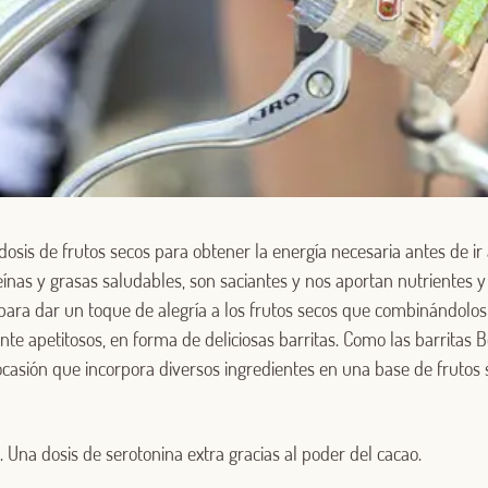
sis de frutos secos para obtener la energía necesaria antes de ir
eínas y grasas saludables, son saciantes y nos aportan nutrientes 
para dar un toque de alegría a los frutos secos que combinándolos
Log in with Google
nte apetitosos, en forma de deliciosas barritas. Como las barritas 
Iniciar sesión con Facebook
ocasión que incorpora diversos ingredientes en una base de frutos 
O CON TU DIRECCIÓN DE CORREO ELECTRÓNICO
 Una dosis de serotonina extra gracias al poder del cacao.
Correo electrónico