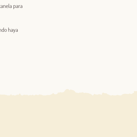
 canela para
ando haya