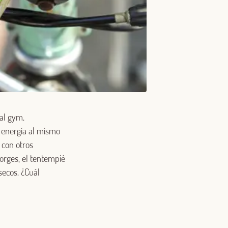
 al gym.
y energía al mismo
 con otros
Borges, el tentempié
secos. ¿Cuál