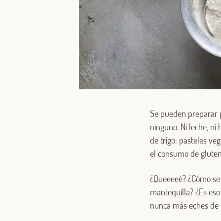
Se pueden preparar po
ninguno. Ni leche, ni
de trigo: pasteles ve
el consumo de gluten
¿Queeeeé? ¿Cómo se p
mantequilla? ¿Es eso 
nunca más eches de me