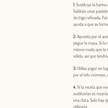
1.
Sustituye la harina
Saldrán unos pastele
de trigo refinada. Pa
ayuda a que se forme
2.
Apuesta por el acei
pegue la masa. Si la 
mismo modo que la co
sólida, así que tendrá
3.
Utiliza yogur en lu
por el tofu cremoso,
4.
Si la receta que no
sustituirlas es mezc
una clara. Solo hay q
utilizarla.