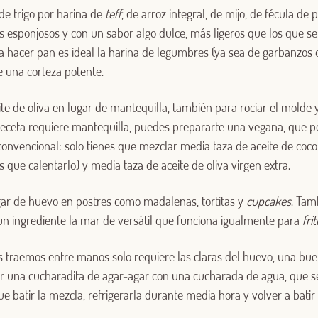
 de trigo por harina de
teff
, de arroz integral, de mijo, de fécula de 
s esponjosos y con un sabor algo dulce, más ligeros que los que s
ra hacer pan es ideal la harina de legumbres (ya sea de garbanzos o
 una corteza potente.
Log in with Google
te de oliva en lugar de mantequilla, también para rociar el molde y
receta requiere mantequilla, puedes prepararte una vegana, que po
Iniciar sesión con Facebook
nvencional: solo tienes que mezclar media taza de aceite de coco 
s que calentarlo) y media taza de aceite de oliva virgen extra.
O CON TU DIRECCIÓN DE CORREO ELECTRÓNICO
gar de huevo en postres como madalenas, tortitas y
cupcakes
. Tam
Correo electrónico
 un ingrediente la mar de versátil que funciona igualmente para
fri
s traemos entre manos solo requiere las claras del huevo, una bu
Iniciar sesión
lar una cucharadita de agar-agar con una cucharada de agua, que se
ue batir la mezcla, refrigerarla durante media hora y volver a bati
¿Aún no estás ya registrado en el Club Borges?
Regístrate aquí.