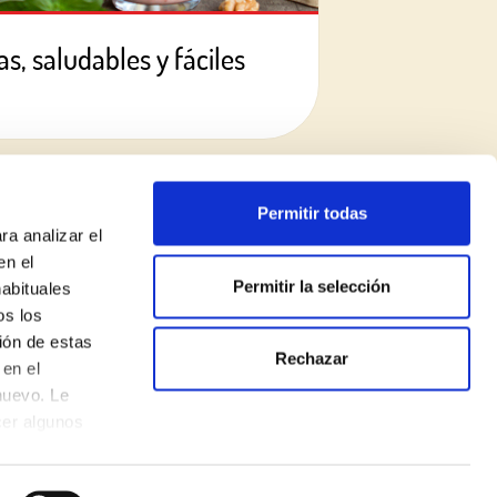
s, saludables y fáciles
Permitir todas
ra analizar el
en el
Permitir la selección
habituales
os los
ión de estas
Rechazar
Política de privacidad
en el
nuevo. Le
Aviso legal
cer algunos
Política de cookies
Made with
♥
by
Mortensen