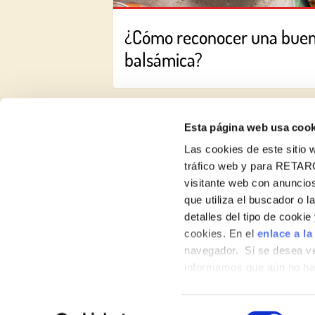
¿Cómo reconocer una bue
balsámica?
Esta página web usa cook
Las cookies de este sitio w
tráfico web y para RETAR
visitante web con anuncios
Recetas
que utiliza el buscador o l
detalles del tipo de cooki
Productos
cookies. En el
enlace a la
navegador. Si se desea ve
Blog
informamos que aún no hab
Sobre nosotros
hábitos de navegación que 
Selección