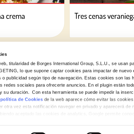
na crema
Tres cenas veraniega
ies
eb, titularidad de Borges International Group, S.L.U., se usan pa
GETING, lo que supone captar cookies para impactar de nuevo 
 o publicidad según tipo de navegación. Estas cookies son las 
¿Quieres conocer todas nuestras novedades?
as redes sociales para ofrecerte anuncios. En el plugin están tod
Suscríbete a la newsletter de Borges
e y su duración. Con esta herramienta se puede impedir la inserc
 política de Cookies
de la web aparece cómo evitar las cookies 
Newsletter
r otra vez esta notificación navegar en privado y aparecerá de 
iendo aceptado las cookies de analytics, Google permite cono
no le identifican de ninguna forma.