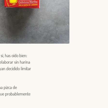
sí, has oído bien:
elaborar sin harina
yan decidido limitar
na pizca de
o que probablemente