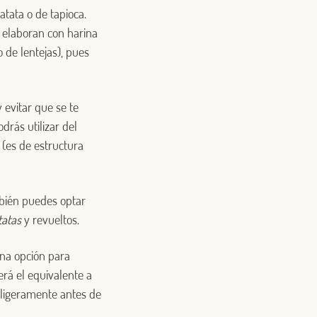
patata o de tapioca.
e elaboran con harina
 de lentejas), pues
 evitar que se te
drás utilizar del
(es de estructura
bién puedes optar
ttatas
y revueltos.
ena opción para
rá el equivalente a
r ligeramente antes de