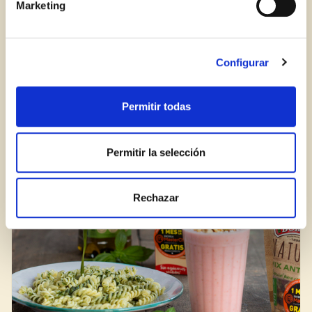
Marketing
Iniciar sesión
¿Aún no estás ya registrado en el Club Borges?
Regístrate aquí.
Configurar
¿Cómo reconocer una buena crema balsámica?
Permitir todas
BLOG
Permitir la selección
Rechazar