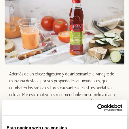
Además de un eficaz digestivo y desintoxicante, el vinagre de
manzana destaca por sus propiedades antioxidantes, que
combaten los radicales libres causantes del estrés oxidativo
celular. Por este motivo, es recomendable consumirlo a diario,
ya sea por la mañana en ayunas o una cucharadita antes de
cada comida. También podemos utilizarlo en vinagretas para
acompañar nuestras ensaladas.
Empezaremos a notar sus efectos casi de inmediato, ya que
Esta página web usa cookies