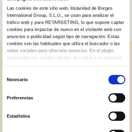
además de protegernos de enfermedades y prevenir el
envejecimiento celular, los antioxidantes mejorarán
Las cookies de este sitio web, titularidad de Borges
notablemente el aspecto de nuestra piel y cabello.
International Group, S.L.U., se usan para analizar el
tráfico web y para RETARGETING, lo que supone captar
cookies para impactar de nuevo en el visitante web con
anuncios o publicidad según tipo de navegación. Estas
cookies son las habituales que utiliza el buscador o las
redes sociales para ofrecerte anuncios. En el plugin
ENTRADAS RELACIONADAS
están todos los detalles del tipo de cookie y su duración.
Log in with Google
Con esta herramienta se puede impedir la inserción de
Iniciar sesión con Facebook
estas cookies. En el
enlace a la política de Cookies
de
Selección
la web aparece cómo evitar las cookies en el navegador.
Necesario
de
BLOG
Si se desea ver otra vez esta notificación navegar en
O CON TU DIRECCIÓN DE CORREO
consentimiento
privado y aparecerá de nuevo. Le informamos que aún
ELECTRÓNICO
Preferencias
no habiendo aceptado las cookies de analytics, Google
permite conocer algunos hábitos de navegación que no le
Correo electrónico
identifican de ninguna forma.
Estadística