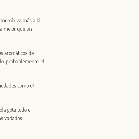
ronomía va más allá
ada mejor que un
tes aromáticos de
ido, probablemente, el
rmedades como el
la gota todo el
ás variados