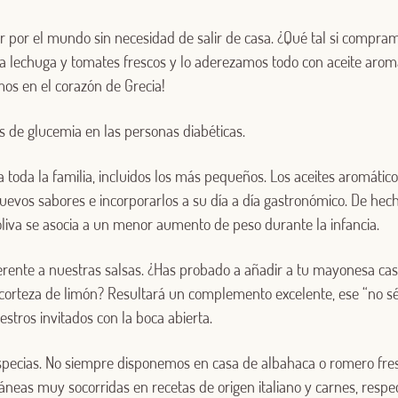
Iniciar sesión con Facebook
r por el mundo sin necesidad de salir de casa. ¿Qué tal si compra
a lechuga y tomates frescos y lo aderezamos todo con aceite arom
O CON TU DIRECCIÓN DE CORREO ELECTRÓNICO
mos en el corazón de Grecia!
Correo electrónico
s de glucemia en las personas diabéticas.
 toda la familia, incluidos los más pequeños. Los aceites aromátic
Iniciar sesión
nuevos sabores e incorporarlos a su día a día gastronómico. De hec
oliva se asocia a un menor aumento de peso durante la infancia.
¿Aún no estás ya registrado en el Club Borges?
Regístrate aquí.
erente a nuestras salsas. ¿Has probado a añadir a tu mayonesa ca
a corteza de limón? Resultará un complemento excelente, ese “no s
estros invitados con la boca abierta.
especias. No siempre disponemos en casa de albahaca o romero fres
neas muy socorridas en recetas de origen italiano y carnes, respec