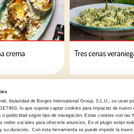
na crema
Tres cenas veraniega
ies
eb, titularidad de Borges International Group, S.L.U., se usan pa
GETING, lo que supone captar cookies para impactar de nuevo 
 o publicidad según tipo de navegación. Estas cookies son las 
¿Quieres conocer todas nuestras novedades?
as redes sociales para ofrecerte anuncios. En el plugin están tod
Suscríbete a la newsletter de Borges
e y su duración. Con esta herramienta se puede impedir la inserc