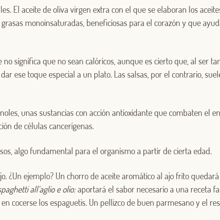
es. El aceite de oliva virgen extra con el que se elaboran los aceit
e grasas monoinsaturadas, beneficiosas para el corazón y que ayu
e no significa que no sean calóricos, aunque es cierto que, al ser t
 dar ese toque especial a un plato. Las salsas, por el contrario, s
enoles, unas sustancias con acción antioxidante que combaten el en
ión de células cancerígenas.
sos, algo fundamental para el organismo a partir de cierta edad.
o. ¿Un ejemplo? Un chorro de aceite aromático al ajo frito quedará 
spaghetti all’aglio e olio:
aportará el sabor necesario a una receta fa
n en cocerse los espaguetis. Un pellizco de buen parmesano y el re
Log in with Google