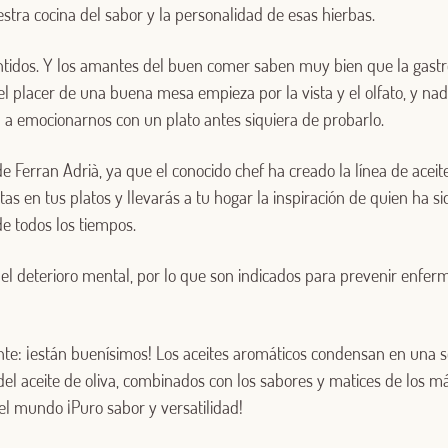
stra cocina del sabor y la personalidad de esas hierbas.
entidos. Y los amantes del buen comer saben muy bien que la gast
del placer de una buena mesa empieza por la vista y el olfato, y n
 a emocionarnos con un plato antes siquiera de probarlo.
e Ferran Adrià, ya que el conocido chef ha creado la línea de acei
as en tus platos y llevarás a tu hogar la inspiración de quien ha s
de todos los tiempos.
 el deterioro mental, por lo que son indicados para prevenir enfe
nte: ¡están buenísimos! Los aceites aromáticos condensan en una so
el aceite de oliva, combinados con los sabores y matices de los m
el mundo ¡Puro sabor y versatilidad!