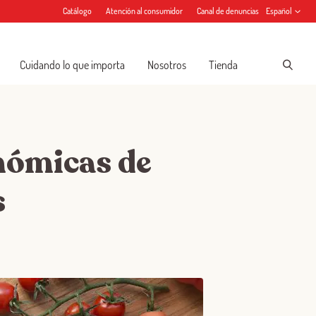
Catálogo
Atención al consumidor
Canal de denuncias
Español
Cuidando lo que importa
Nosotros
Tienda
onómicas de
s