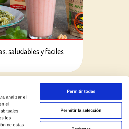
s, saludables y fáciles
Permitir todas
ra analizar el
en el
Permitir la selección
habituales
os los
ión de estas