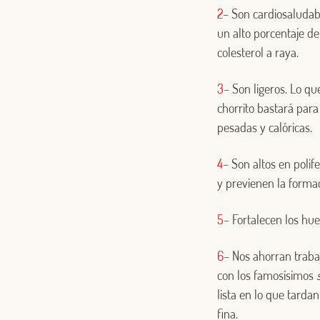
2
– Son cardiosaludabl
un alto porcentaje d
colesterol a raya.
3
– Son ligeros. Lo qu
chorrito bastará para
pesadas y calóricas.
4
– Son altos en polif
y previenen la formac
5
– Fortalecen los hue
6
– Nos ahorran trabaj
con los famosísimos
lista en lo que tarda
fina.