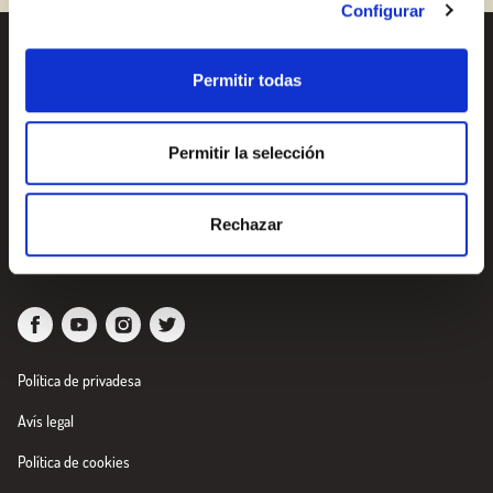
Configurar
Receptes
Vols conèixer totes les
Permitir todas
nostres novetats?
Productes
Subscriu-te a la newsletter
Permitir la selección
de Borges
Blog
Nosaltres
Newsletter
Rechazar
Política de privadesa
Avís legal
Política de cookies