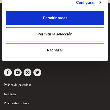
Configurar
Receptes
Vols conèixer totes les
Permitir todas
nostres novetats?
Productes
Subscriu-te a la newsletter
Permitir la selección
de Borges
Blog
Nosaltres
Newsletter
Rechazar
Política de privadesa
Avís legal
Política de cookies