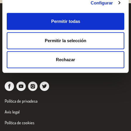
Configurar
Receptes
Vols conèixer totes les
Permitir todas
nostres novetats?
Productes
Subscriu-te a la newsletter
Permitir la selección
de Borges
Blog
Nosaltres
Newsletter
Rechazar
Política de privadesa
Avís legal
Política de cookies