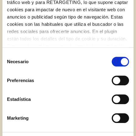
tráfico web y para RETARGETING, lo que supone captar
cookies para impactar de nuevo en el visitante web con
anuncios o publicidad según tipo de navegación. Estas
BLOG
cookies son las habituales que utiliza el buscador o las
redes sociales para ofrecerte anuncios. En el plugin
están todos los detalles del tipo de cookie y su duración.
Iniciar sessió amb Google
Con esta herramienta se puede impedir la inserción de
Inicia sessió amb Facebook
estas cookies. En el
enlace a la política de Cookies
de
Selección
la web aparece cómo evitar las cookies en el navegador.
Necesario
de
Si se desea ver otra vez esta notificación navegar en
O AMB LA TEVA ADREÇA DE CORREU
consentimiento
privado y aparecerá de nuevo. Le informamos que aún
ELECTRÒNIC
Preferencias
no habiendo aceptado las cookies de analytics, Google
permite conocer algunos hábitos de navegación que no le
Correu electrònic
identifican de ninguna forma.
Estadística
Cinquena finalista del nostre concurs Receptes
amb Història
Marketing
Inicia sessió