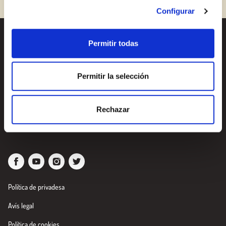
Encara no estàs inscrit al Club Borges?
Registra't aquí.
Configurar
Permitir todas
Receptes
Vols conèixer totes les
nostres novetats?
Productes
Subscriu-te a la newsletter
Permitir la selección
de Borges
Blog
Rechazar
Nosaltres
Newsletter
Política de privadesa
Avís legal
Política de cookies