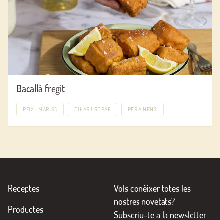
Bacallà fregit
PEIX I MARISC
DINAR I SOPAR
PER A NENS
Receptes
Vols conèixer totes les
nostres novetats?
Productes
Subscriu-te a la newsletter