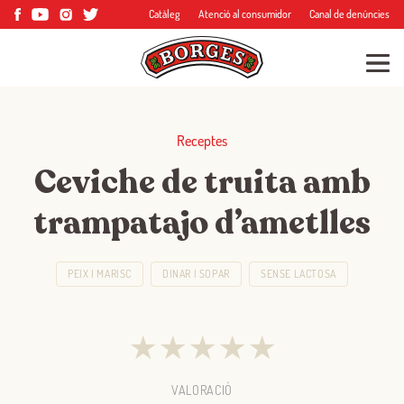
Catàleg
Atenció al consumidor
Canal de denúncies
Receptes
Ceviche de truita amb
trampatajo d’ametlles
PEIX I MARISC
DINAR I SOPAR
SENSE LACTOSA
★
★
★
★
★
VALORACIÓ