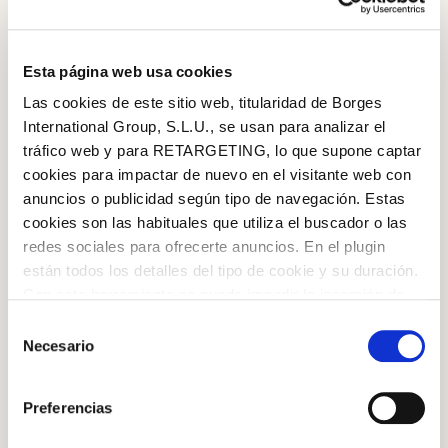
Ametlles fregides i salades Pizarro
Afegir a la cistella
Esta página web usa cookies
Las cookies de este sitio web, titularidad de Borges
International Group, S.L.U., se usan para analizar el
tráfico web y para RETARGETING, lo que supone captar
cookies para impactar de nuevo en el visitante web con
anuncios o publicidad según tipo de navegación. Estas
cookies son las habituales que utiliza el buscador o las
redes sociales para ofrecerte anuncios. En el plugin
están todos los detalles del tipo de cookie y su duración.
Iniciar sessió amb Google
Con esta herramienta se puede impedir la inserción de
Inicia sessió amb Facebook
estas cookies. En el
enlace a la política de Cookies
de
Selección
la web aparece cómo evitar las cookies en el navegador.
Necesario
de
Si se desea ver otra vez esta notificación navegar en
O AMB LA TEVA ADREÇA DE CORREU
consentimiento
privado y aparecerá de nuevo. Le informamos que aún
ELECTRÒNIC
Preferencias
no habiendo aceptado las cookies de analytics, Google
permite conocer algunos hábitos de navegación que no le