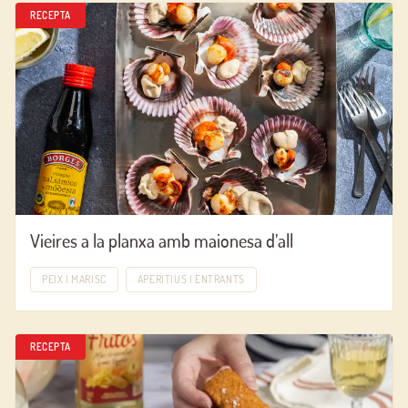
RECEPTA
Vieires a la planxa amb maionesa d’all
PEIX I MARISC
APERITIUS I ENTRANTS
RECEPTA