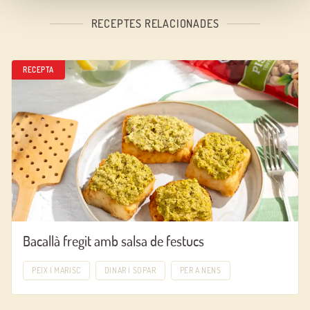
RECEPTES RELACIONADES
RECEPTA
Bacallà fregit amb salsa de festucs
PEIX I MARISC
DINAR I SOPAR
PER A NENS