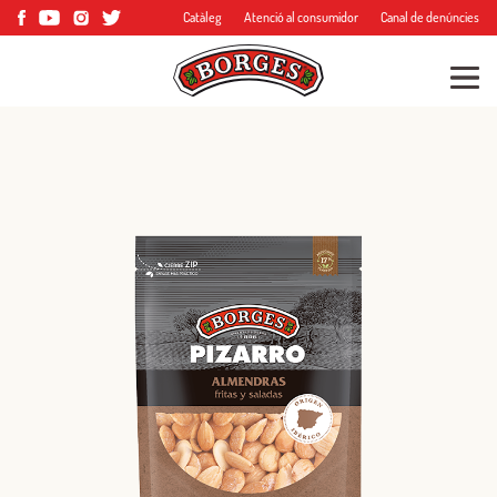
Catàleg
Atenció al consumidor
Canal de denúncies