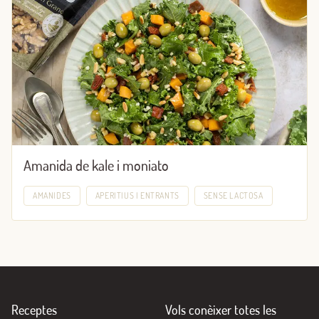
Amanida de kale i moniato
AMANIDES
APERITIUS I ENTRANTS
SENSE LACTOSA
Receptes
Vols conèixer totes les