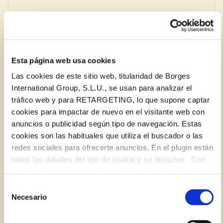
Nou amb closca Pizarro
Afegir a la cistella
Esta página web usa cookies
Las cookies de este sitio web, titularidad de Borges
International Group, S.L.U., se usan para analizar el
tráfico web y para RETARGETING, lo que supone captar
cookies para impactar de nuevo en el visitante web con
anuncios o publicidad según tipo de navegación. Estas
cookies son las habituales que utiliza el buscador o las
redes sociales para ofrecerte anuncios. En el plugin están
todos los detalles del tipo de cookie y su duración. Con
Iniciar sessió amb Google
esta herramienta se puede impedir la inserción de estas
Inicia sessió amb Facebook
cookies. En el
enlace a la política de Cookies
de la web
Selección
aparece cómo evitar las cookies en el navegador. Si se
Necesario
de
desea ver otra vez esta notificación navegar en privado y
O AMB LA TEVA ADREÇA DE CORREU
consentimiento
aparecerá de nuevo. Le informamos que aún no habiendo