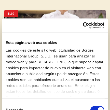
BLOG
Esta página web usa cookies
Las cookies de este sitio web, titularidad de Borges
International Group, S.L.U., se usan para analizar el
tráfico web y para RETARGETING, lo que supone captar
cookies para impactar de nuevo en el visitante web con
anuncios o publicidad según tipo de navegación. Estas
cookies son las habituales que utiliza el buscador o las
redes sociales para ofrecerte anuncios. En el plugin
Tiempo de consumo de un aceite de oliva virgen
están todos los detalles del tipo de cookie y su duración.
extra una vez abierto
Log in with Google
Con esta herramienta se puede impedir la inserción de
Iniciar sesión con Facebook
estas cookies. En el
enlace a la política de Cookies
de
Selección
la web aparece cómo evitar las cookies en el navegador.
Necesario