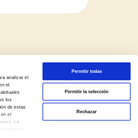
Permitir todas
ra analizar el
en el
Permitir la selección
habituales
os los
ión de estas
Rechazar
Política de privacidad
en el
nuevo. Le
Aviso legal
cer algunos
Política de cookies