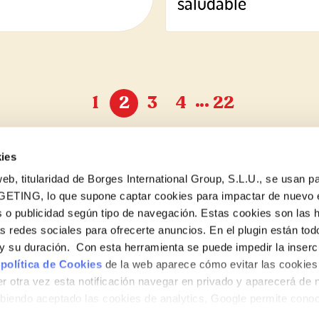
saludable
…
1
2
3
4
22
ies
eb, titularidad de Borges International Group, S.L.U., se usan pa
GETING, lo que supone captar cookies para impactar de nuevo 
 o publicidad según tipo de navegación. Estas cookies son las 
¿Quieres conocer todas nuestras novedades?
as redes sociales para ofrecerte anuncios. En el plugin están tod
Suscríbete a la newsletter de Borges
e y su duración. Con esta herramienta se puede impedir la inserc
 política de Cookies
de la web aparece cómo evitar las cookies 
Newsletter
r otra vez esta notificación navegar en privado y aparecerá de 
iendo aceptado las cookies de analytics, Google permite cono
no le identifican de ninguna forma.