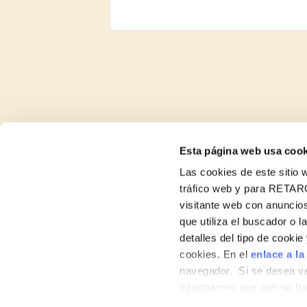
Esta página web usa cook
Las cookies de este sitio w
tráfico web y para RETAR
visitante web con anuncios
Recetas
que utiliza el buscador o l
detalles del tipo de cooki
Productos
cookies. En el
enlace a la
navegador. Si se desea ve
Blog
informamos que aún no hab
Sobre nosotros
hábitos de navegación que 