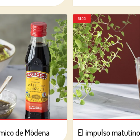
O CON TU DIRECCIÓN DE CORREO ELECTRÓNICO
BLOG
Correo electrónico
Iniciar sesión
¿Aún no estás ya registrado en el Club Borges?
Regístrate aquí.
ámico de Módena
El impulso matutino