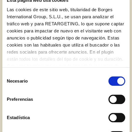
Esta página web usa cookies
Las cookies de este sitio web, titularidad de Borges
International Group, S.L.U., se usan para analizar el
tráfico web y para RETARGETING, lo que supone captar
cookies para impactar de nuevo en el visitante web con
anuncios o publicidad según tipo de navegación. Estas
cookies son las habituales que utiliza el buscador o las
Mejora tus ensaladas con aceite de oliva virgen
redes sociales para ofrecerte anuncios. En el plugin
extra
están todos los detalles del tipo de cookie y su duración.
Log in with Google
Con esta herramienta se puede impedir la inserción de
Iniciar sesión con Facebook
estas cookies. En el
enlace a la política de Cookies
de
Selección
la web aparece cómo evitar las cookies en el navegador.
Necesario
BLOG
de
Si se desea ver otra vez esta notificación navegar en
O CON TU DIRECCIÓN DE CORREO
consentimiento
privado y aparecerá de nuevo. Le informamos que aún
ELECTRÓNICO
Preferencias
no habiendo aceptado las cookies de analytics, Google
permite conocer algunos hábitos de navegación que no le
Correo electrónico
identifican de ninguna forma.
Estadística