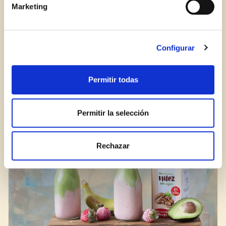
Marketing
Iniciar sesión
¿Aún no estás ya registrado en el Club Borges?
Regístrate aquí.
Configurar
Truco para preparar la mejor tortilla (con un
toque de bebida vegetal)
Permitir todas
Permitir la selección
BLOG
Rechazar