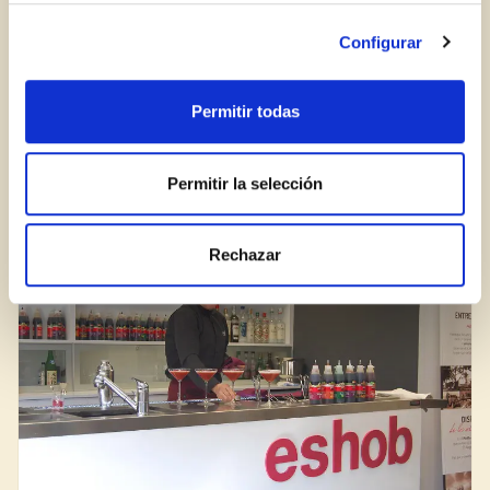
¿Aún no estás ya registrado en el Club Borges?
Regístrate aquí.
Configurar
Permitir todas
Cómo caramelizar verduras con vinagre de
Módena
Permitir la selección
BLOG
Rechazar