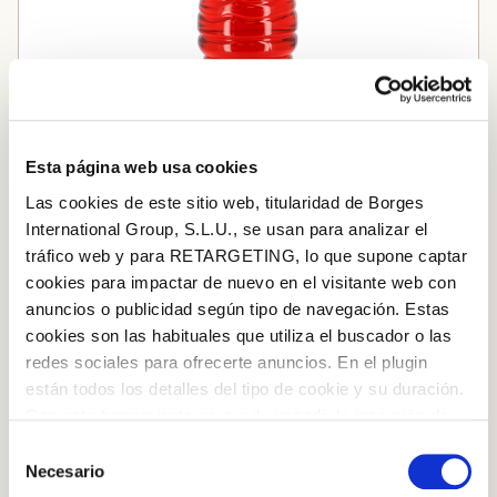
Esta página web usa cookies
Las cookies de este sitio web, titularidad de Borges
International Group, S.L.U., se usan para analizar el
tráfico web y para RETARGETING, lo que supone captar
cookies para impactar de nuevo en el visitante web con
anuncios o publicidad según tipo de navegación. Estas
Vinagre de vino tinto
cookies son las habituales que utiliza el buscador o las
redes sociales para ofrecerte anuncios. En el plugin
están todos los detalles del tipo de cookie y su duración.
Añadir al carrito
Log in with Google
Con esta herramienta se puede impedir la inserción de
Iniciar sesión con Facebook
estas cookies. En el
enlace a la política de Cookies
de
Selección
la web aparece cómo evitar las cookies en el navegador.
Necesario
de
Si se desea ver otra vez esta notificación navegar en