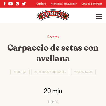
Catálogo
Atención al consumidor
Canal de denuncias
Recetas
Carpaccio de setas con
avellana
VERDURAS
APERITIVOS Y ENTRANTES
VEGETARIANAS
20 min
TIEMPO