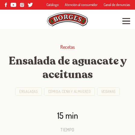
Catálogo
Atención al consumidor
Canal de denuncias
Recetas
Ensalada de aguacate y
aceitunas
ENSALADAS
COMIDA, CENA Y ALMUERZO
VEGANAS
15 min
TIEMPO