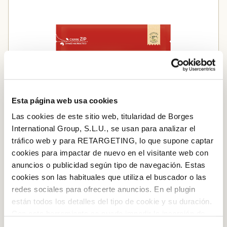
Esta página web usa cookies
Las cookies de este sitio web, titularidad de Borges
International Group, S.L.U., se usan para analizar el
tráfico web y para RETARGETING, lo que supone captar
cookies para impactar de nuevo en el visitante web con
anuncios o publicidad según tipo de navegación. Estas
cookies son las habituales que utiliza el buscador o las
redes sociales para ofrecerte anuncios. En el plugin
están todos los detalles del tipo de cookie y su duración.
Log in with Google
Nueces en grano, origen California
Con esta herramienta se puede impedir la inserción de
Iniciar sesión con Facebook
estas cookies. En el
enlace a la política de Cookies
de