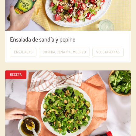
Ensalada de sandía y pepino
ENSALADAS
COMIDA, CENA Y ALMUERZO
VEGETARIANAS
RECETA