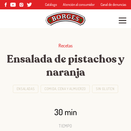
Catálogo
Atención al consumidor
Canal de denuncias
Recetas
Ensalada de pistachos y
naranja
ENSALADAS
COMIDA, CENA Y ALMUERZO
SIN GLUTEN
30 min
TIEMPO