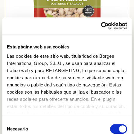
Esta página web usa cookies
Pistachos tostados y salados
Las cookies de este sitio web, titularidad de Borges
International Group, S.L.U., se usan para analizar el
tráfico web y para RETARGETING, lo que supone captar
Añadir al carrito
cookies para impactar de nuevo en el visitante web con
anuncios o publicidad según tipo de navegación. Estas
cookies son las habituales que utiliza el buscador o las
redes sociales para ofrecerte anuncios. En el plugin
están todos los detalles del tipo de cookie y su duración.
Log in with Google
Con esta herramienta se puede impedir la inserción de
Iniciar sesión con Facebook
estas cookies. En el
enlace a la política de Cookies
de
Selección
la web aparece cómo evitar las cookies en el navegador.
Necesario
de